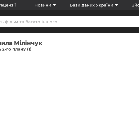
Рецензії
Новини
Бази даних України
Зйо
ила Мілінчук
 2-го плану (1)