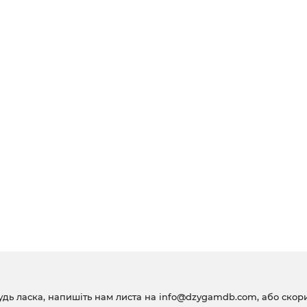
удь ласка, напишіть нам листа на
info@dzygamdb.com
, або ско