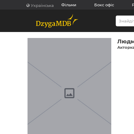
Фільми
Бокс офіс
Українська
Людм
Акторка