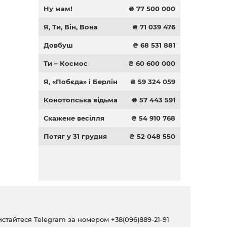
Ну мам!
₴ 77 500 000
Я, Ти, Він, Вона
₴ 71 039 476
Довбуш
₴ 68 531 881
Ти – Космос
₴ 60 600 000
Я, «Побєда» і Берлін
₴ 59 324 059
Конотопська відьма
₴ 57 443 591
Скажене весілля
₴ 54 910 768
Потяг у 31 грудня
₴ 52 048 550
ристайтеся Telegram за номером
+38(096)889-21-91