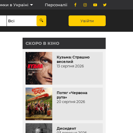
мки в Україні
Персоналії
Увійти
СКОРО В КІНО
Кузьма: Страшно
веселий
13 серпня 2026
Потяг «Червона
рута»
20 серпня 2026
Дисидент
03 вересня 2026