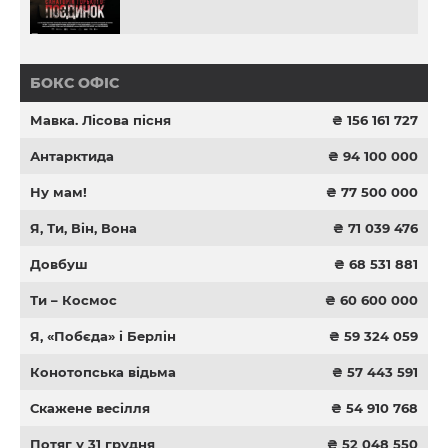
БОКС ОФІС
Мавка. Лісова пісня
₴ 156 161 727
Антарктида
₴ 94 100 000
Ну мам!
₴ 77 500 000
Я, Ти, Він, Вона
₴ 71 039 476
Довбуш
₴ 68 531 881
Ти – Космос
₴ 60 600 000
Я, «Побєда» і Берлін
₴ 59 324 059
Конотопська відьма
₴ 57 443 591
Скажене весілля
₴ 54 910 768
Потяг у 31 грудня
₴ 52 048 550