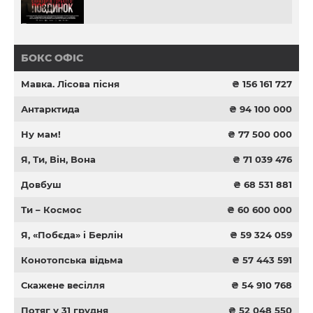
БОКС ОФІС
Мавка. Лісова пісня
₴ 156 161 727
Антарктида
₴ 94 100 000
Ну мам!
₴ 77 500 000
Я, Ти, Він, Вона
₴ 71 039 476
Довбуш
₴ 68 531 881
Ти – Космос
₴ 60 600 000
Я, «Побєда» і Берлін
₴ 59 324 059
Конотопська відьма
₴ 57 443 591
Скажене весілля
₴ 54 910 768
Потяг у 31 грудня
₴ 52 048 550