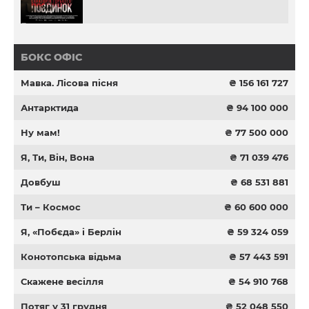
БОКС ОФІС
Мавка. Лісова пісня
₴ 156 161 727
Антарктида
₴ 94 100 000
Ну мам!
₴ 77 500 000
Я, Ти, Він, Вона
₴ 71 039 476
Довбуш
₴ 68 531 881
Ти – Космос
₴ 60 600 000
Я, «Побєда» і Берлін
₴ 59 324 059
Конотопська відьма
₴ 57 443 591
Скажене весілля
₴ 54 910 768
Потяг у 31 грудня
₴ 52 048 550