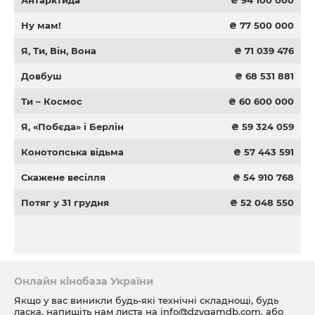
Антарктида
₴ 94 100 000
Ну мам!
₴ 77 500 000
Я, Ти, Він, Вона
₴ 71 039 476
Довбуш
₴ 68 531 881
Ти – Космос
₴ 60 600 000
Я, «Побєда» і Берлін
₴ 59 324 059
Конотопська відьма
₴ 57 443 591
Скажене весілля
₴ 54 910 768
Потяг у 31 грудня
₴ 52 048 550
Онлайн кінобаза України
Якщо у вас виникли будь-які технічні складнощі, будь
ласка, напишіть нам листа на
info@dzygamdb.com
, або