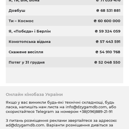
Я, Ти, Він, Вона
₴ 71 039 476
Довбуш
₴ 68 531 881
Ти – Космос
₴ 60 600 000
Я, «Побєда» і Берлін
₴ 59 324 059
Конотопська відьма
₴ 57 443 591
Скажене весілля
₴ 54 910 768
Потяг у 31 грудня
₴ 52 048 550
Онлайн кінобаза України
Якщо у вас виникли будь-які технічні складнощі, будь
ласка, напишіть нам листа на
info@dzygamdb.com
, або
скористайтеся Telegram за номером
+38(096)889-21-91
З питань розміщення реклами звертайтеся за адресою:
ad@dzygamdb.com
. Варіанти розміщення дивіться за