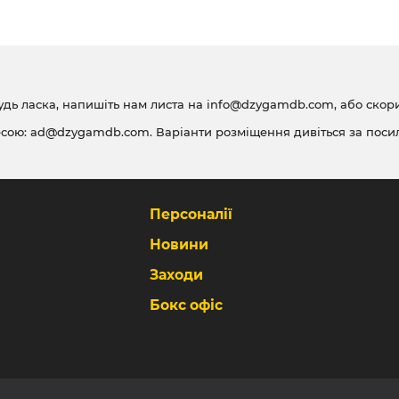
удь ласка, напишіть нам листа на
info@dzygamdb.com
, або ско
есою:
ad@dzygamdb.com
. Варіанти розміщення дивіться за
поси
Персоналії
Новини
Заходи
Бокс офіс