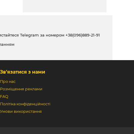
ристайтеся Telegram за номером
+38(096)889-21-91
ланням
Зв’язатися з нами
Про нас
Розміщення реклами
FAQ
Політіка конфіденційності
Умови використання