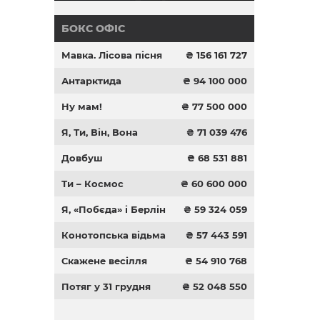
БОКС ОФІС
Мавка. Лісова пісня
₴ 156 161 727
Антарктида
₴ 94 100 000
Ну мам!
₴ 77 500 000
Я, Ти, Він, Вона
₴ 71 039 476
Довбуш
₴ 68 531 881
Ти – Космос
₴ 60 600 000
Я, «Побєда» і Берлін
₴ 59 324 059
Конотопська відьма
₴ 57 443 591
Скажене весілля
₴ 54 910 768
Потяг у 31 грудня
₴ 52 048 550