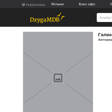
Фільми
Бокс офіс
Українська
Гали
Акторка