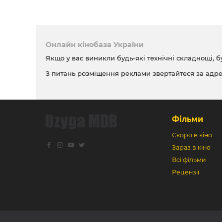
Онлайн кінобаза України
Якщо у вас виникли будь-які технічні складнощі, б
З питань розміщення реклами звертайтеся за адр
Фільми
Скоро в кіно
Зараз в кіно
Всі фільми
Рецензії