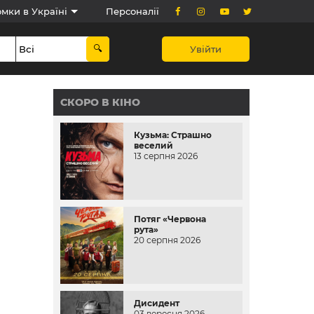
мки в Україні
Персоналії
Увійти
СКОРО В КІНО
Кузьма: Страшно
веселий
13 серпня 2026
Потяг «Червона
рута»
20 серпня 2026
Дисидент
03 вересня 2026