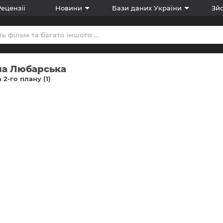
Рецензії
Новини
Бази даних України
Зйо
на Любарська
 2-го плану (1)