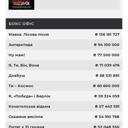
БОКС ОФІС
Мавка. Лісова пісня
₴ 156 161 727
Антарктида
₴ 94 100 000
Ну мам!
₴ 77 500 000
Я, Ти, Він, Вона
₴ 71 039 476
Довбуш
₴ 68 531 881
Ти – Космос
₴ 60 600 000
Я, «Побєда» і Берлін
₴ 59 324 059
Конотопська відьма
₴ 57 443 591
Скажене весілля
₴ 54 910 768
Потяг у 31 грудня
₴ 52 048 550