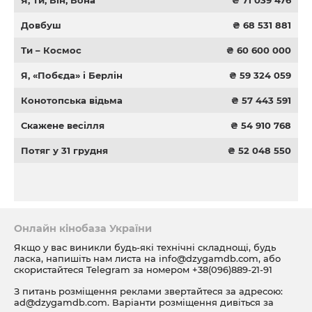
Я, Ти, Він, Вона
₴ 71 039 476
Довбуш
₴ 68 531 881
Ти – Космос
₴ 60 600 000
Я, «Побєда» і Берлін
₴ 59 324 059
Конотопська відьма
₴ 57 443 591
Скажене весілля
₴ 54 910 768
Потяг у 31 грудня
₴ 52 048 550
Онлайн кінобаза України
Якщо у вас виникли будь-які технічні складнощі, будь
ласка, напишіть нам листа на
info@dzygamdb.com
, або
скористайтеся Telegram за номером
+38(096)889-21-91
З питань розміщення реклами звертайтеся за адресою:
ad@dzygamdb.com
. Варіанти розміщення дивіться за