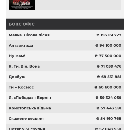
БОКС ОФІС
Мавка. Лісова пісня
₴ 156 161 727
Антарктида
₴ 94 100 000
Ну мам!
₴ 77 500 000
Я, Ти, Він, Вона
₴ 71 039 476
Довбуш
₴ 68 531 881
Ти – Космос
₴ 60 600 000
Я, «Побєда» і Берлін
₴ 59 324 059
Конотопська відьма
₴ 57 443 591
Скажене весілля
₴ 54 910 768
Потяг у 31 грудня
₴ 52 048 550