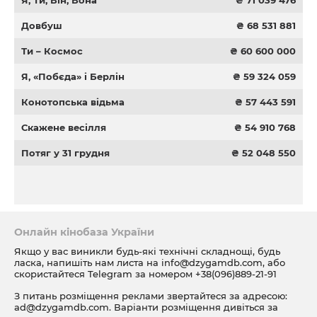
Я, Ти, Він, Вона
₴ 71 039 476
Довбуш
₴ 68 531 881
Ти – Космос
₴ 60 600 000
Я, «Побєда» і Берлін
₴ 59 324 059
Конотопська відьма
₴ 57 443 591
Скажене весілля
₴ 54 910 768
Потяг у 31 грудня
₴ 52 048 550
Онлайн кінобаза України
Якщо у вас виникли будь-які технічні складнощі, будь
ласка, напишіть нам листа на
info@dzygamdb.com
, або
скористайтеся Telegram за номером
+38(096)889-21-91
З питань розміщення реклами звертайтеся за адресою:
ad@dzygamdb.com
. Варіанти розміщення дивіться за