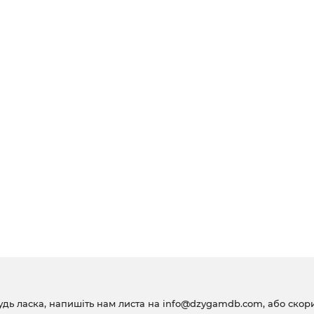
удь ласка, напишіть нам листа на
info@dzygamdb.com
, або ско