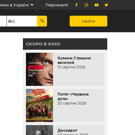
мки в Україні
Персоналії
Увійти
СКОРО В КІНО
Кузьма: Страшно
веселий
13 серпня 2026
Потяг «Червона
рута»
20 серпня 2026
Дисидент
03 вересня 2026