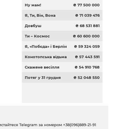
Ну мам!
₴ 77 500 000
Я, Ти, Він, Вона
₴ 71 039 476
Довбуш
₴ 68 531 881
Ти – Космос
₴ 60 600 000
Я, «Побєда» і Берлін
₴ 59 324 059
Конотопська відьма
₴ 57 443 591
Скажене весілля
₴ 54 910 768
Потяг у 31 грудня
₴ 52 048 550
ристайтеся Telegram за номером
+38(096)889-21-91