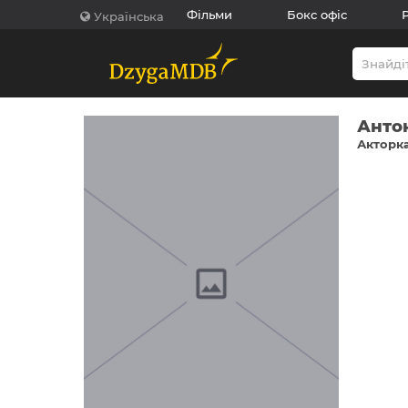
Фільми
Бокс офіс
Українська
Анто
Акторка