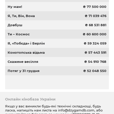
Ну мам!
₴ 77 500 000
Я, Ти, Він, Вона
₴ 71 039 476
Довбуш
₴ 68 531 881
Ти – Космос
₴ 60 600 000
Я, «Побєда» і Берлін
₴ 59 324 059
Конотопська відьма
₴ 57 443 591
Скажене весілля
₴ 54 910 768
Потяг у 31 грудня
₴ 52 048 550
Онлайн кінобаза України
Якщо у вас виникли будь-які технічні складнощі, будь
ласка, напишіть нам листа на
info@dzygamdb.com
, або