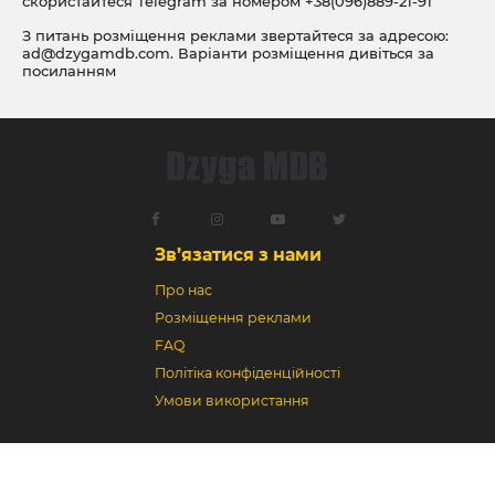
скористайтеся Telegram за номером
+38(096)889-21-91
З питань розміщення реклами звертайтеся за адресою:
ad@dzygamdb.com
. Варіанти розміщення дивіться за
посиланням
Зв’язатися з нами
Про нас
Розміщення реклами
FAQ
Політіка конфіденційності
Умови використання
Dzyga MDB © 2018-2026