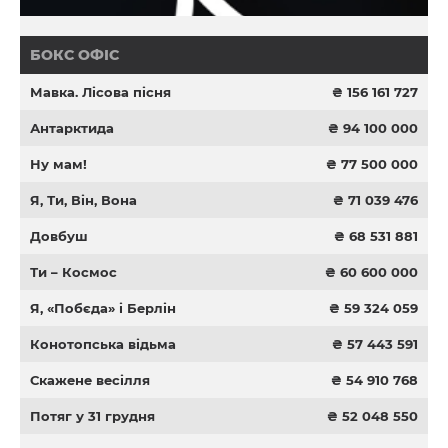
БОКС ОФІС
Мавка. Лісова пісня
₴ 156 161 727
Антарктида
₴ 94 100 000
Ну мам!
₴ 77 500 000
Я, Ти, Він, Вона
₴ 71 039 476
Довбуш
₴ 68 531 881
Ти – Космос
₴ 60 600 000
Я, «Побєда» і Берлін
₴ 59 324 059
Конотопська відьма
₴ 57 443 591
Скажене весілля
₴ 54 910 768
Потяг у 31 грудня
₴ 52 048 550