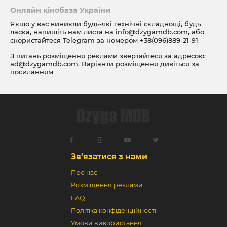
Онлайн кінобаза України
Якщо у вас виникли будь-які технічні складнощі, будь
ласка, напишіть нам листа на
info@dzygamdb.com
, або
скористайтеся Telegram за номером
+38(096)889-21-91
З питань розміщення реклами звертайтеся за адресою:
ad@dzygamdb.com
. Варіанти розміщення дивіться за
посиланням
Зв’язатися з нами
Про нас
Розміщення реклами
FAQ
Політіка конфіденційності
Умови використання