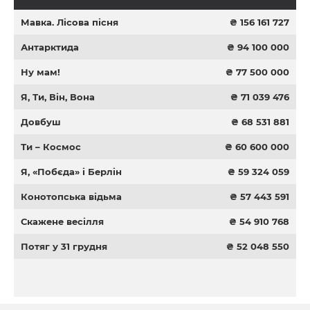
Мавка. Лісова пісня
₴ 156 161 727
Антарктида
₴ 94 100 000
Ну мам!
₴ 77 500 000
Я, Ти, Він, Вона
₴ 71 039 476
Довбуш
₴ 68 531 881
Ти – Космос
₴ 60 600 000
Я, «Побєда» і Берлін
₴ 59 324 059
Конотопська відьма
₴ 57 443 591
Скажене весілля
₴ 54 910 768
Потяг у 31 грудня
₴ 52 048 550