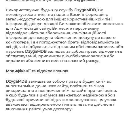
Використовуючи будь-яку службу
DzygaMDB
, Ви
погоджуєтеся з тим, что надана Вами інформація є
загальнодоступною для інших Користувачів, крім тієї
інформації, доступ до якої Ви можете обмежити виключно
для Адміністації сайту. Ви несете персональну
відповідальність за збереження конфіденційності
інформації для входу та обмеження доступу до вашого
комп'ютера, і ви погоджуєтеся брати відповідальність за
всі дії, які відбуваються під вашим обліковим записом або
паролем.
DzygaMDB
залишає за собою право відмовити в
обслуговуванні, припинити дію облікових записів або
видалити або змінити вміст на власний розсуд.
Модифікації та відокремленою
DzygaMDB
залишає за собою право в будь-який час
вносити зміни до нашого сайту, політики та Умов
використання з повідомленням на сайті про такі зміни.
Якщо будь-яка з цих умов вважається недійсною або з
будь-якої причини не підлягає застосуванню, ця умова
вважається відокремленою і не впливає на дійсність і
виконання решти умов договору.