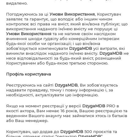
видалено.
Погоджуючись за ці
Умови Використання
, Користувач
заявляє та гарантує, що володіє або іншим чином
контролює всі права на вміст, який він/вона публікує; що
використання наданого їм/нею вмісту не порушує ці
Умови Використання
та не матиме своїм наслідком
вчинення шкоди гудвілу або комерційним інтересам
будь-якої особи чи організації; і що він/вона
зобов’язується компенсувати
DzygaMDB
усі витрати, які
виникли внаслідок наданого їм/нею вмісту.
DzygaMDB
не
несе відповідальності за будь-який вміст, розміщений
Користувачем або будь-якою третьою стороною.
Профіль користувача
Реєструючись на сайті
DzygaMDB
, Ви зобов'язуєтесь
надавати правдиву, точну і повну інформацію і, за
необхідності, актуалізувати цю інформацію.
Якщо на момент реєстрації у версії
DzygaMDB
PRO в
якості актора, Вам немає 16 років, Вашою реєстрацією та
веденням Вашого акаунту має займатися хтось із батьків
або Ваш менеджер.
Користувач, що додав до
DzygaMDB
500 проєктів та
більше, отримує статус “редактор
DzygaMDB
”.