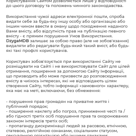
Користування Сайтом дозволяється лише у відповідності
до цього договору та положень чинного законодавства.
Використання чужої адреси електронної пошти, спроба
видати себе за будь-яку іншу особу або організацію або
іншим чином ввести в оману щодо походження наданого
Вами вмісту, або відсутність прав на публікацію певного
вмісту - є прямим порушення Умов Використання.
DzygaMDB
залишає за собою право (але не зобов'язання)
видаляти або редагувати будь-який такий вміст, або будь-
які такі профілі користувачів.
Користувач зобов'язується при використанні Сайту не
розміщувати на Сайті і не використовувати Сайт для цілей
отримання, поширення за допомогою Сайту Інформації,
що призводить або може призвести до розповсюдження
вмісту в чиїхось інтересах, які не відповідають цілям
створення Сайту, тобто інформації «замовного» характеру,
яка має на меті, включаючи, без обмеження:
- порушення прав громадян на приватне життя і
публічний порядок;
- поширення наклепу або погроз, приниження честі та /
або гідності третіх осіб порушення прав та охоронюваних
законом інтересів третіх осіб;
- пропаганду дискримінації людей за расовою, етнічною,
статевою, релігійною ознаками, соціальним статусом,
сексуальною орієнтацією або іншими ознаками;