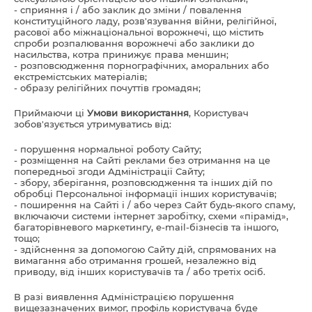
- сприяння і / або заклик до зміни / повалення
конституційного ладу, розв'язування війни, релігійної,
расової або міжнаціональної ворожнечі, що містить
спроби розпалювання ворожнечі або заклики до
насильства, котра принижує права меншин;
- розповсюдження порнографічних, аморальних або
екстремістських матеріалів;
- образу релігійних почуттів громадян;
Приймаючи ці
Умови використання
, Користувач
зобов'язується утримуватись від:
- порушення нормальної роботу Сайту;
- розміщення на Сайті реклами без отримання на це
попередньої згоди Адміністрації Сайту;
- збору, зберігання, розповсюдження та інших дій по
обробці Персональної інформації інших користувачів;
- поширення на Сайті і / або через Сайт будь-якого спаму,
включаючи системи інтернет заробітку, схеми «пірамід»,
багаторівневого маркетингу, e-mail-бізнесів та іншого,
тощо;
- здійснення за допомогою Сайту дій, спрямованих на
вимагання або отримання грошей, незалежно від
приводу, від інших користувачів та / або третіх осіб.
В разі виявлення Адміністрацією порушення
вищезазначених вимог, профіль користувача буде