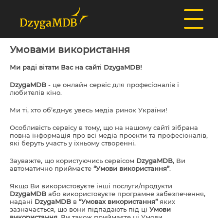
Умовами використання
Ми раді вітати Вас на сайті DzygaMDB!
DzygaMDB
- це онлайн сервіс для професіоналів і
любителів кіно.
Ми ті, хто об’єднує увесь медіа ринок України!
Особливість сервісу в тому, що на нашому сайті зібрана
повна інформація про всі медіа проекти та професіоналів,
які беруть участь у їхньому створенні.
Зауважте, що користуючись сервісом
DzygaMDB
, Ви
автоматично приймаєте
“Умови використання”
.
Якщо Ви використовуєте інші послуги/продукти
DzygaMDB
або використовуєте програмне забезпечення,
надані
DzygaMDB
в
“Умовах використання”
яких
зазначається, що вони підпадають під ці
Умови
використання
, Ви також приймаєте ці Умови.