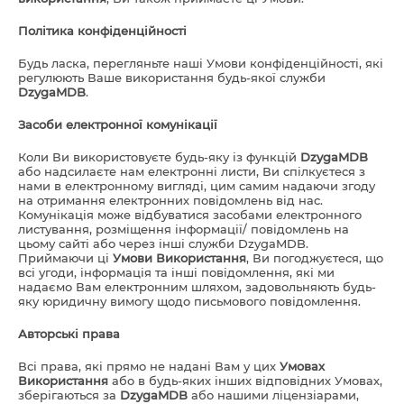
Політика конфіденційності
Будь ласка, перегляньте наші Умови конфіденційності, які
регулюють Ваше використання будь-якої служби
DzygaMDB
.
Засоби електронної комунікації
Коли Ви використовуєте будь-яку із функцій
DzygaMDB
або надсилаєте нам електронні листи, Ви спілкуєтеся з
нами в електронному вигляді, цим самим надаючи згоду
на отримання електронних повідомлень від нас.
Комунікація може відбуватися засобами електронного
листування, розміщення інформації/ повідомлень на
цьому сайті або через інші служби DzygaMDB.
Приймаючи ці
Умови Використання
, Ви погоджуєтеся, що
всі угоди, інформація та інші повідомлення, які ми
надаємо Вам електронним шляхом, задовольняють будь-
яку юридичну вимогу щодо письмового повідомлення.
Авторські права
Всі права, які прямо не надані Вам у цих
Умовах
Використання
або в будь-яких інших відповідних Умовах,
зберігаються за
DzygaMDB
або нашими ліцензіарами,