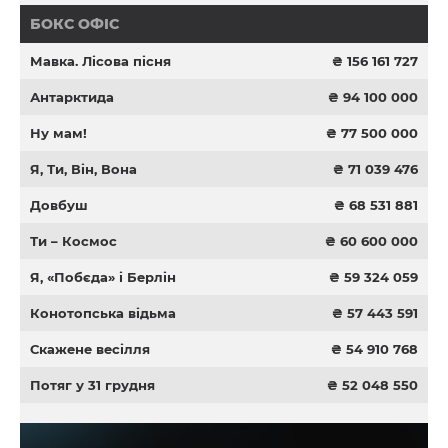
БОКС ОФІС
Мавка. Лісова пісня
₴ 156 161 727
Антарктида
₴ 94 100 000
Ну мам!
₴ 77 500 000
Я, Ти, Він, Вона
₴ 71 039 476
Довбуш
₴ 68 531 881
Ти – Космос
₴ 60 600 000
Я, «Побєда» і Берлін
₴ 59 324 059
Конотопська відьма
₴ 57 443 591
Скажене весілля
₴ 54 910 768
Потяг у 31 грудня
₴ 52 048 550