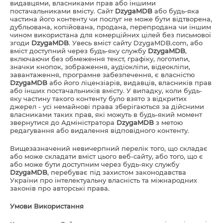
видавцями, власниками прав або іншими
постачальниками вмісту. Сайт
DzygaMDB
або будь-яка
частина його контенту чи послуг не може бути відтворена,
дубльована, копійована, продана, перепродана чи іншим
чином використана для комерційних цілей без письмової
згоди
DzygaMDB
. Увесь вміст сайту DzygaMDB.com, або
вміст доступний через будь-яку службу
DzygaMDB
,
включаючи без обмеження текст, графіку, логотипи,
значки кнопок, зображення, аудіокліпи, відеокліпи,
завантаження, програмне забезпечення, є власністю
DzygaMDB
або його ліцензіарів, видавців, власників прав
або інших постачальників вмісту. У випадку, коли будь-
яку частину такого контенту було взято з відкритих
джерел - усі немайнові права зберігаються за дійсними
власниками таких прав, які можуть в будь-який момент
звернутися до Адміністратора
DzygaMDB
з метою
редагування або видалення відповідного контенту.
Вищезазначений невичерпний перелік того, що складає
або може складати вміст цього веб-сайту, або того, що є
або може бути доступним через будь-яку службу
DzygaMDB
, перебуває під захистом законодавства
України про інтелектуальну власність та міжнародних
законів про авторські права.
Умови Використання