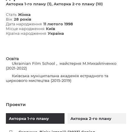
Акторка 1-го плану (1)
Акторка 2-го плану (10)
Стать
Жінка
Вік
28 років
Дата народження
11 лютого 1998
Місце народження
Київ
Країна народження
Україна
Освіта
Ukrainian Film School , майстерня М.Михайліченко
(2021-2022)
Київська муніципальна академія естрадного та
циркового мистецтва (2015-2019)
Проекти
Акторка 1-го плану
Акторка 2-го плану