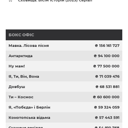
Сховища. Вісім історій (2023) Серіал
БОКС ОФІС
Мавка. Лісова пісня
₴ 156 161 727
Антарктида
₴ 94 100 000
Ну мам!
₴ 77 500 000
Я, Ти, Він, Вона
₴ 71 039 476
Довбуш
₴ 68 531 881
Ти – Космос
₴ 60 600 000
Я, «Побєда» і Берлін
₴ 59 324 059
Конотопська відьма
₴ 57 443 591
Скажене весілля
₴ 54 910 768