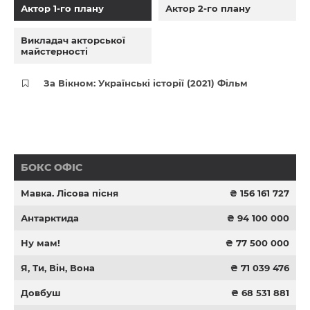
Актор 1-го плану
Актор 2-го плану
Викладач акторської
майстерності
За Вікном: Українські історії (2021) Фільм
БОКС ОФІС
Мавка. Лісова пісня
₴ 156 161 727
Антарктида
₴ 94 100 000
Ну мам!
₴ 77 500 000
Я, Ти, Він, Вона
₴ 71 039 476
Довбуш
₴ 68 531 881