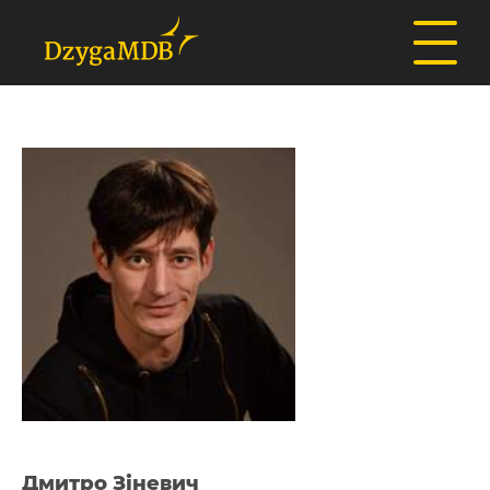
Дмитро Зіневич