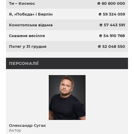
Ти – Космос
₴ 60 600 000
Я, «Побєда» і Берлін
₴ 59 324 059
Конотопська відьма
₴ 57 443 591
Скажене весілля
₴ 54 910 768
Потяг у 31 грудня
₴ 52 048 550
ПЕРСОНАЛІЇ
Олександр Сугак
Актор