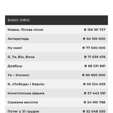
БОКС ОФІС
Мавка. Лісова пісня
₴ 156 161 727
Антарктида
₴ 94 100 000
Ну мам!
₴ 77 500 000
Я, Ти, Він, Вона
₴ 71 039 476
Довбуш
₴ 68 531 881
Ти – Космос
₴ 60 600 000
Я, «Побєда» і Берлін
₴ 59 324 059
Конотопська відьма
₴ 57 443 591
Скажене весілля
₴ 54 910 768
Потяг у 31 грудня
₴ 52 048 550