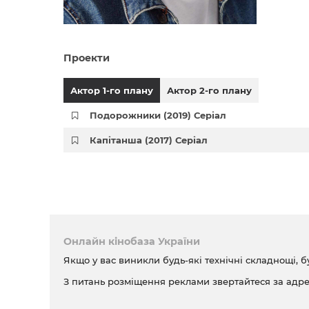
Проекти
Актор 1-го плану
Актор 2-го плану
Подорожники (2019) Серіал
Капітанша (2017) Серіал
Онлайн кінобаза України
Якщо у вас виникли будь-які технічні складнощі, б
З питань розміщення реклами звертайтеся за адр