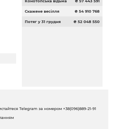
Конотопська відьма
₴ 57 443 591
Скажене весілля
₴ 54 910 768
Потяг у 31 грудня
₴ 52 048 550
ристайтеся Telegram за номером
+38(096)889-21-91
ланням