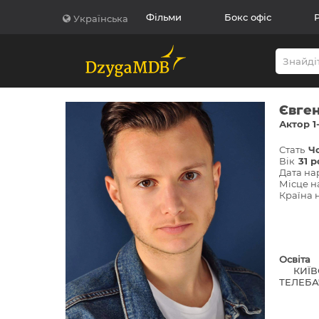
Фільми
Бокс офіс
Українська
Євген
Актор 1
Стать
Ч
Вік
31 р
Дата н
Місце 
Країна
Освіта
КИЇВ
ТЕЛЕБАЧ