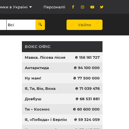
мки в Україні
Персоналії
Увійти
БОКС ОФІС
Мавка. Лісова пісня
₴ 156 161 727
Антарктида
₴ 94 100 000
Ну мам!
₴ 77 500 000
Я, Ти, Він, Вона
₴ 71 039 476
Довбуш
₴ 68 531 881
Ти – Космос
₴ 60 600 000
Я, «Побєда» і Берлін
₴ 59 324 059