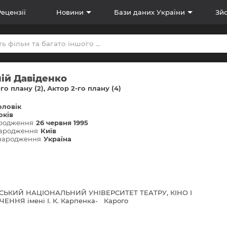
Рецензії
Новини
Бази даних України
Зйо
ій Давіденко
-го плану (2)
Актор 2-го плану (4)
оловік
оків
ародження
26 червня 1995
народження
Київ
 народження
Україна
СЬКИЙ НАЦІОНАЛЬНИЙ УНІВЕРСИТЕТ ТЕАТРУ, КIНО І
ЕННЯ іменi І. К. Карпенка- Карого