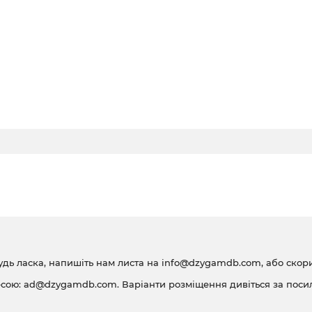
удь ласка, напишіть нам листа на
info@dzygamdb.com
, або ско
есою:
ad@dzygamdb.com
. Варіанти розміщення дивіться за
поси