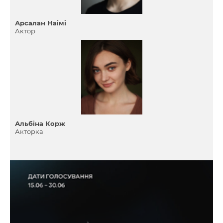
Арсалан Наімі
Актор
Альбіна Корж
Акторка