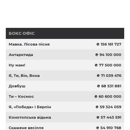
БОКС ОФІС
Мавка. Лісова пісня
₴ 156 161 727
Антарктида
₴ 94 100 000
Ну мам!
₴ 77 500 000
Я, Ти, Він, Вона
₴ 71 039 476
Довбуш
₴ 68 531 881
Ти – Космос
₴ 60 600 000
Я, «Побєда» і Берлін
₴ 59 324 059
Конотопська відьма
₴ 57 443 591
Скажене весілля
₴ 54 910 768