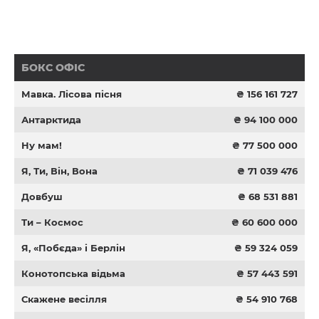
БОКС ОФІС
Мавка. Лісова пісня
₴ 156 161 727
Антарктида
₴ 94 100 000
Ну мам!
₴ 77 500 000
Я, Ти, Він, Вона
₴ 71 039 476
Довбуш
₴ 68 531 881
Ти – Космос
₴ 60 600 000
Я, «Побєда» і Берлін
₴ 59 324 059
Конотопська відьма
₴ 57 443 591
Скажене весілля
₴ 54 910 768