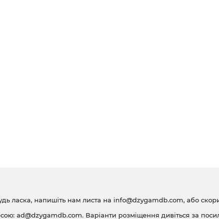
удь ласка, напишіть нам листа на
info@dzygamdb.com
, або ско
есою:
ad@dzygamdb.com
. Варіанти розміщення дивіться за
поси