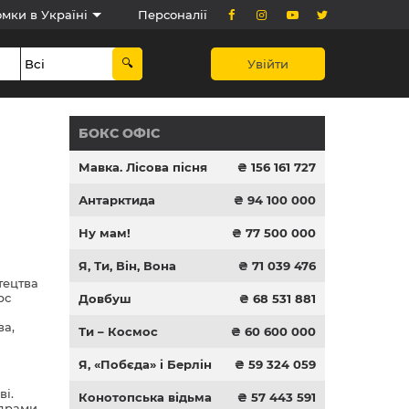
мки в Україні
Персоналії
Увійти
БОКС ОФІС
Мавка. Лісова пісня
₴ 156 161 727
Антарктида
₴ 94 100 000
Ну мам!
₴ 77 500 000
Я, Ти, Він, Вона
₴ 71 039 476
тецтва
рс
Довбуш
₴ 68 531 881
ва,
Ти – Космос
₴ 60 600 000
Я, «Побєда» і Берлін
₴ 59 324 059
ві.
Конотопська відьма
₴ 57 443 591
 драми