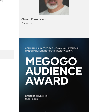
киян
Олег Головко
Актор