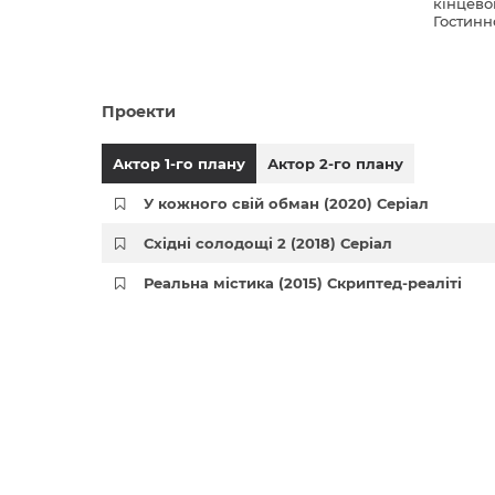
кінцево
Гостинн
Проекти
Актор 1-го плану
Актор 2-го плану
У кожного свій обман (2020) Серіал
Східні солодощі 2 (2018) Серіал
Реальна містика (2015) Скриптед-реаліті