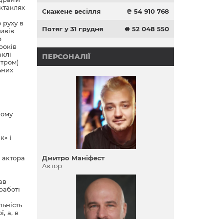
ектаклях
Скажене весілля
₴ 54 910 768
 руху в
Потяг у 31 грудня
₴ 52 048 550
ивів
р
років
аклі
ПЕРСОНАЛІЇ
атром)
ьних
ному
к» і
 актора
Дмитро Маніфест
Актор
ав
работі
льність
, а, в