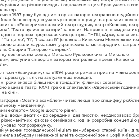
і Українки на різних посадах і одночасно з цим брав участь в сп
к актор.
чи з 1987 року був одним з організаторів театрально-студійного
, брав безпосередню участь у створенні ряду театральних колект
таких як «Експериментальний театр студія», театр «Колесо», теат
ина", "Театр вуличної сатири" та інших. Наприкінці вісімдесятих 
 один з перших продюсерських центрів, ТНПЦ «Арс», такі спект
 "Па-де-де", "Я", "І сказав Б" (спільно з Київським Молодіжнім те
азово ставали лауреатами українських та міжнародних театрал
лів. Створив "Галерею Чотирьох".
тку дев'яностих років, з Миколою Рушковським та Миколою
вим, виступив співорганізатором театральної премії «Київська
ль».
р п'єси «Евакуація», яка в1994 році отримала приз на міжнарод
лі драматургії, як найактуальніша комедія.
нні роки знявся більш ніж в тридцяти фільмах і серіалах.
но з цим в театрі КХАТ граю в спектаклях «Єврейський годинни
 на сіні».
латформі «Освітня асамблея» читаю лекції про спіцифіку рюботи
альному майданчику.
вим екпертом Google шостого рівня.
інці восьмідесятіх - до середини дев'яностих, неодноразово бр
в різноманітних фахових семінарах. Тоді ж розробив концепцію 
в умовах госпрозрахунку.
й учасник громадянської ініціативи «Збережи старий Київ», дія
пинила забудову Пейзажної алеї та охоронної зони Софії Київської