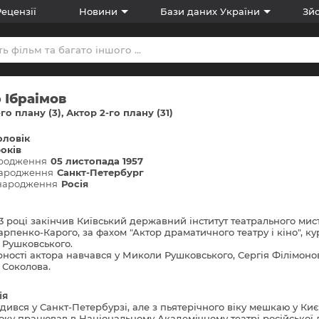
Рецензії
Новини
Бази даних України
Зйо
 Ібраімов
-го плану (3)
Актор 2-го плану (31)
оловік
років
ародження
05 листопада 1957
народження
Санкт-Петербург
 народження
Росія
83 році закінчив Київський державний інститут театрального мис
 Карпенко-Карого, за фахом "Актор драматичного театру і кіно", ку
Рушковського.
ності актора навчався у Миколи Рушковського, Сергія Філімоно
Соколова.
ія
дився у Санкт-Петербурзі, але з пьятерічного віку мешкаю у Киє
року працював в Національному Академічному театрі російської