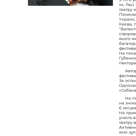
ім. Лес
театру я
Починаю
Україні
Києва, 
"Валент
створив
якого як
багатор
фестива
На поча
Губенко
пектора
Авто
фестива
За оста
Одночас
«Собака
На п
на знім
Є місце
На прик
участь 
театру 
Активни
якої зу