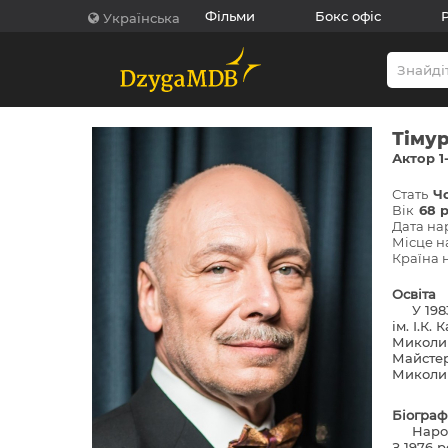
Фільми
Бокс офіс
Українська
Тімур
Актор 1
Стать
Ч
Вік
68 
Дата н
Місце 
Країна
Освіта
У 19
ім. І.К.
Миколи 
Майстер
Миколи 
Біограф
Наро
З 1976 