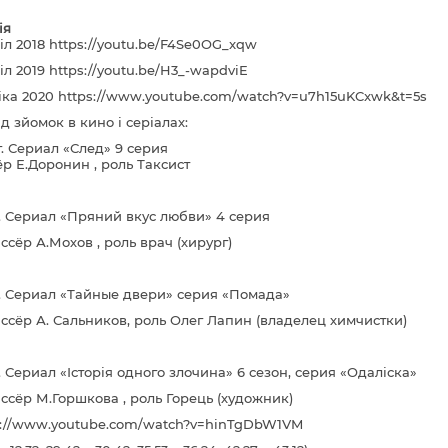
ія
іл 2018 https://youtu.be/F4Se0OG_xqw
л 2019 https://youtu.be/H3_-wapdviE
тіка 2020 https://www.youtube.com/watch?v=u7h15uKCxwk&t=5s
д зйомок в кино і серіалах:
20г. Сериал «След» 9 сери
р Е.Доронин , роль Таксист
г. Сериал «Пряний вкус любви» 4 серия
ссёр А.Мохов , роль врач (хирург)
г. Сериал «Тайные двери» серия «Помада»
ссёр А. Сальников, роль Олег Лапин (владелец химчистки)
. Сериал «Історія одного злочина» 6 сезон, серия «Одаліска»
ссёр М.Горшкова , роль Горець (художник)
s://www.youtube.com/watch?v=hinTgDbW1VM