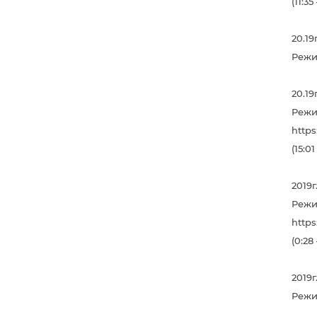
(11:35
20.19
Режи
20.19
Режи
http
(15:01
2019
Режи
http
(0:28 
2019г
Режи