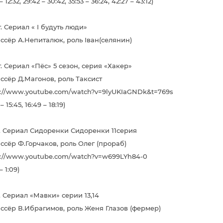
 – 12:32, 29:42 – 30:42, 35:53 – 36:24, 42:27 – 43:12)
г. Сериал « І будуть люди»
ссёр А.Непиталюк, роль Іван(селянин)
г. Сериал «Пёс» 5 сезон, серия «Хакер»
ссёр Д.Магонов, роль Таксист
s://www.youtube.com/watch?v=9lyUKIaGNDk&t=769s
 – 15:45, 16:49 – 18:19)
г. Сериал Сидоренки Сидоренки 11серия
ссёр Ф.Горчаков, роль Олег (прораб)
s://www.youtube.com/watch?v=w699LYh84-0
– 1:09)
. Сериал «Мавки» серии 13,14
ссёр В.Ибрагимов, роль Женя Глазов (фермер)