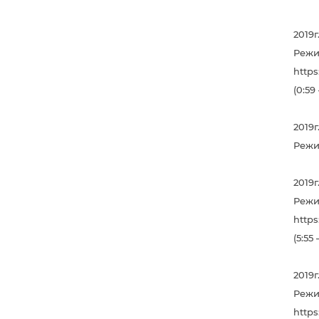
2019г
Режи
http
(0:59 
2019г
Режи
2019
Режи
http
(5:55 
2019г
Режи
http