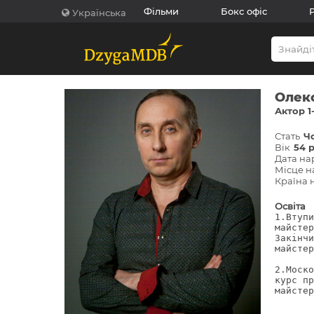
Фільми
Бокс офіс
Українська
Олек
Актор 1-
Стать
Ч
Вік
54 
Дата н
Місце 
Країна
Освіта
1.Втупи
майстер
Закінчи
майстер
2.Моско
курс пр
майстер