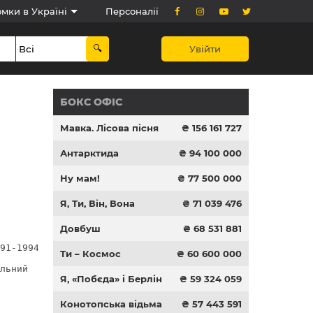
мки в Україні
Персоналії
Увійти
БОКС ОФІС
Мавка. Лісова пісня
₴ 156 161 727
Антарктида
₴ 94 100 000
Ну мам!
₴ 77 500 000
Я, Ти, Він, Вона
₴ 71 039 476
Довбуш
₴ 68 531 881
91-1994рр.
Ти – Космос
₴ 60 600 000
альний 
Я, «Побєда» і Берлін
₴ 59 324 059
Конотопська відьма
₴ 57 443 591