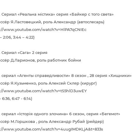
. Сериал «Реальна містика» серия «Байкер с того света»
ссёр Я.Ластовецкий, роль Александр (автослесарь)
s://www.youtube.com/watch?v=HlPA7qCNIEc
– 2:06, 3:44 – 4:22)
. Сериал «Сага» 2 серия
ссёр Д.Ларионов, роль работник бойни
г. сериал «Агенты справедливости» 8 сезон , 28 серия «Хищники»
ссёр Я.Кузьменко, роль Алексей Скляр (хирург)
s://www.youtube.com/watch?v=tS5hlD3uwEY
– 6:36, 6:47 - 6:14)
. сериал «Історія одного злочина» 6 сезон, серия «Бегемот»
ссёр М.Горшкова , роль Александр Рубай (рейдер)
s://www.youtube.com/watch?v=4uugIMDKLjA&t=833s