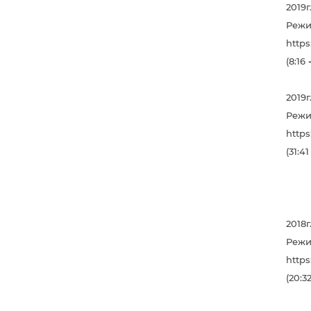
2019
Режи
http
(8:16
2019
Режи
http
(31:41
2018
Режи
http
(20:32