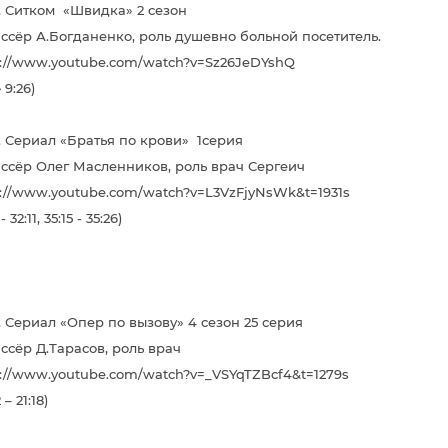
г. Ситком «Швидка» 2 сезон
ссёр А.Богданенко, роль душевно больной посетитель.
s://www.youtube.com/watch?v=Sz26JeDYshQ
-
9:26)
г. Сериал «Братья по крови» 1серия
ссёр Олег Масленников, роль врач Сергеич
s://www.youtube.com/watch?v=L3VzFjyNsWk&t=1931s
 - 32:11, 35:15 - 35:26)
г. Сериал «Опер по вызову» 4 сезон 25 серия
ссёр Д.Тарасов, роль врач
s://www.youtube.com/watch?v=_VSYqTZBcf4&t=1279s
 – 21:18)