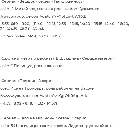
г. Сериал «Вещдок» серия «Так сложилось»
ссёр К. Михайлов, главная роль майор Кузьменко
s://www.youtube.com/watch?v=7ptLn-UWFXE
- 5:33, 6:10 - 8:20, (11:40 – 12:25, 12:56 – 13:15, 14:40 – 15:15) 14:40 - 16:40
:04 -24:30, 26:08 - 27:43,
- 32:43, 33:44 -34:31, 38:30 - 39:12)
г.Короткий метр по рассказу В.Шукшина «Сердце матери»
ссёр С.Полищук, роль алкоголик.
г. Сериал «Прятки» 8 серия
ссёр Ирина Громозда, роль рабочий на барже.
s://www.youtube.com/watch?v=QgOb8AqLAik
- 4:57, 8:02 - 8:18, 14:32 - 14:37)
. Сериал «Село на мiльйон» 2 сезон, 3 серия.
ссёр Б.Недыч, играл самого себя. Лидера группы «Хрiн».