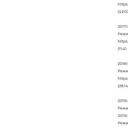
http
(42:0
2017
Режи
http
(11:41
2016
Режи
http
(28:14
2015
Режи
2015
Режи