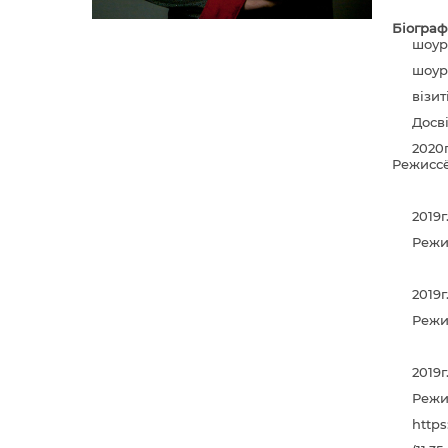
Біограф
шоур
шоурі
візи
Досві
20
Режиссё
2019
Режи
2019
Режи
2019г
Режи
http