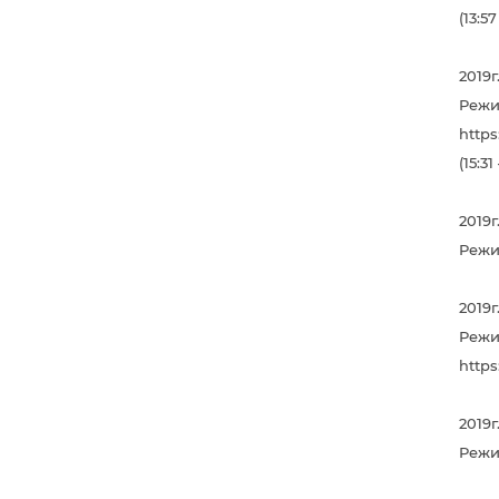
(13:57
2019г
Режи
http
(15:31
2019
Режи
2019
Режи
http
2019
Режи