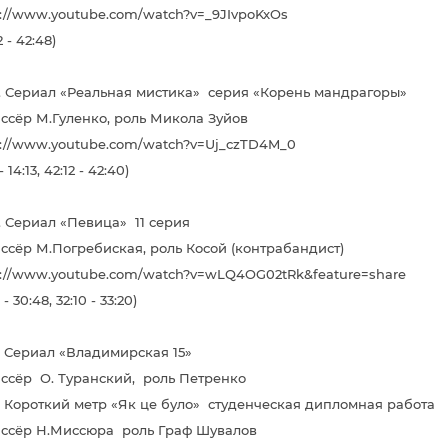
s://www.youtube.com/watch?v=_9JIvpoKxOs
2 - 42:48)
г. Сериал «Реальная мистика» серия «Корень мандрагоры»
ссёр М.Гуленко, роль Микола Зуйов
s://www.youtube.com/watch?v=Uj_czTD4M_0
 - 14:13, 42:12 - 42:40)
г. Сериал «Певица» 11 серия
ссёр М.Погребиская, роль Косой (контрабандист)
s://www.youtube.com/watch?v=wLQ4OG02tRk&feature=share
 - 30:48, 32:10 - 33:20)
г. Сериал «Владимирская 15»
ссёр О. Туранский, роль Петренко
г. Короткий метр «Як це було» студенческая дипломная работа
ссёр Н.Миссюра роль Граф Шувалов