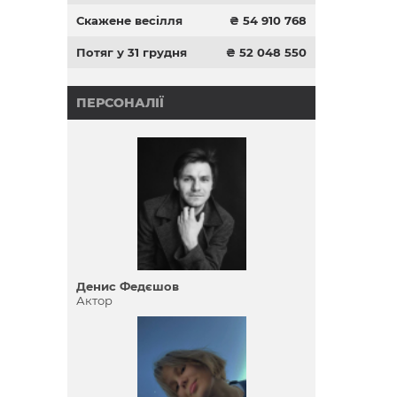
Скажене весілля
₴ 54 910 768
Потяг у 31 грудня
₴ 52 048 550
ПЕРСОНАЛІЇ
я
Денис Федєшов
Актор