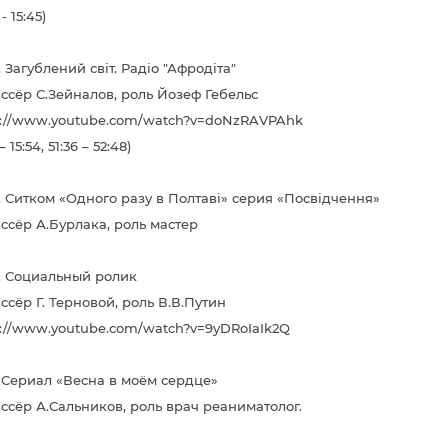
 - 15:45)
. Загублений світ. Радіо "Афродіта"
ссёр С.Зейналов, роль Йозеф Гебельс
s://www.youtube.com/watch?v=doNzRAVPAhk
 – 15:54, 51:36 – 52:48)
г. Ситком «Одного разу в Полтаві» серия «Посвідчення»
ссёр А.Бурлака, роль мастер
г. Социальный ролик
ссёр Г. Терновой, роль В.В.Путин
s://www.youtube.com/watch?v=9yDRoIaIk2Q
г.Сериал «Весна в моём сердце»
ссёр А.Сальников, роль врач реаниматолог.