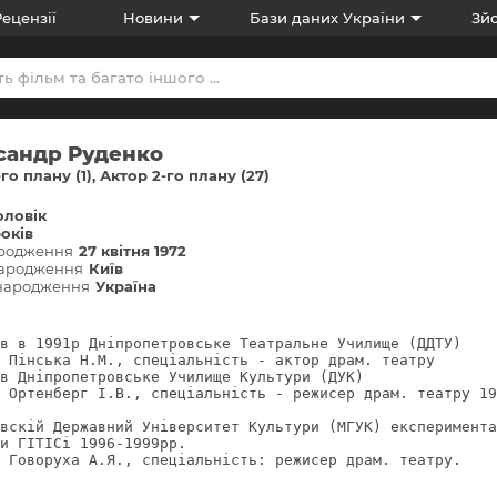
Рецензії
Новини
Бази даних України
Зйо
сандр Руденко
го плану (1)
Актор 2-го плану (27)
оловік
років
ародження
27 квітня 1972
народження
Київ
 народження
Україна
в в 1991р Дніпропетровське Театральне Училище (ДДТУ)

 Пінська Н.М., спеціальність - актор драм. театру

в Дніпропетровське Училище Культури (ДУК)

 Ортенберг І.В., спеціальність - режисер драм. театру 19
вскій Державний Університет Культури (МГУК) експеримент
и ГІТІСі 1996-1999рр.

 Говоруха А.Я., спеціальність: режисер драм. театру.