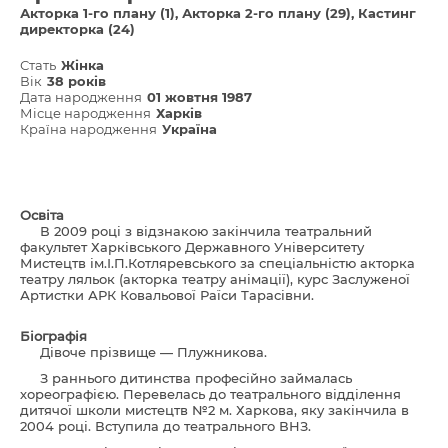
Акторка 1-го плану (1)
Акторка 2-го плану (29)
Кастинг
директорка (24)
Стать
Жінка
Вік
38 років
Дата народження
01 жовтня 1987
Місце народження
Харків
Країна народження
Україна
Освіта
В 2009 році з відзнакою закінчила театральний
факультет Харківського Державного Університету
Мистецтв ім.І.П.Котляревського за спеціальністю акторка
театру ляльок (акторка театру анімації), курс Заслуженої
Артистки АРК Ковальової Раїси Тарасівни.
Біографія
Дівоче прізвище — Плужникова.
З раннього дитинства професійно займалась
хореографією. Перевелась до театрального відділення
дитячої школи мистецтв №2 м. Харкова, яку закінчила в
2004 році. Вступила до театрального ВНЗ.