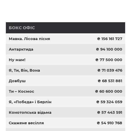
БОКС ОФІС
Мавка. Лісова пісня
₴ 156 161 727
Антарктида
₴ 94 100 000
Ну мам!
₴ 77 500 000
Я, Ти, Він, Вона
₴ 71 039 476
Довбуш
₴ 68 531 881
Ти – Космос
₴ 60 600 000
Я, «Побєда» і Берлін
₴ 59 324 059
Конотопська відьма
₴ 57 443 591
Скажене весілля
₴ 54 910 768