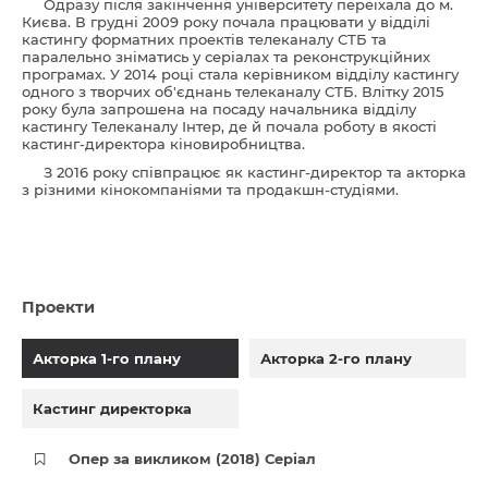
Одразу після закінчення університету переїхала до м.
Києва. В грудні 2009 року почала працювати у відділі
кастингу форматних проектів телеканалу СТБ та
паралельно зніматись у серіалах та реконструкційних
програмах. У 2014 році стала керівником відділу кастингу
одного з творчих об'єднань телеканалу СТБ. Влітку 2015
року була запрошена на посаду начальника відділу
кастингу Телеканалу Інтер, де й почала роботу в якості
кастинг-директора кіновиробництва.
З 2016 року співпрацює як кастинг-директор та акторка
з різними кінокомпаніями та продакшн-студіями.
Проекти
Акторка 1-го плану
Акторка 2-го плану
Кастинг директорка
Опер за викликом (2018) Серіал