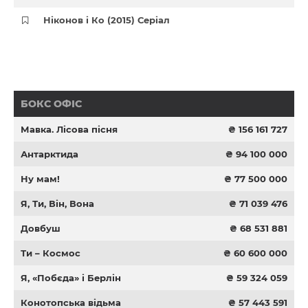
Ніконов і Ко (2015) Серіал
БОКС ОФІС
Мавка. Лісова пісня
₴ 156 161 727
Антарктида
₴ 94 100 000
Ну мам!
₴ 77 500 000
Я, Ти, Він, Вона
₴ 71 039 476
Довбуш
₴ 68 531 881
Ти – Космос
₴ 60 600 000
Я, «Побєда» і Берлін
₴ 59 324 059
Конотопська відьма
₴ 57 443 591