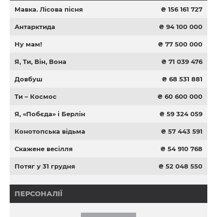
Мавка. Лісова пісня
₴ 156 161 727
Антарктида
₴ 94 100 000
Ну мам!
₴ 77 500 000
Я, Ти, Він, Вона
₴ 71 039 476
Довбуш
₴ 68 531 881
Ти – Космос
₴ 60 600 000
Я, «Побєда» і Берлін
₴ 59 324 059
Конотопська відьма
₴ 57 443 591
Скажене весілля
₴ 54 910 768
Потяг у 31 грудня
₴ 52 048 550
ПЕРСОНАЛІЇ