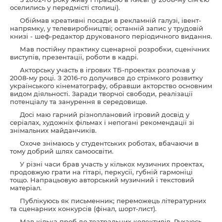
оселились у передмісті столиці).
Обіймав креативні посади в рекламній галузі, івент-
напрямку, у телевиробництві; останній запис у трудовій
книзі - шеф-редактор друкованого періодичного видання.
Мав постійну практику сценарної розробки, сценічних
виступів, презентації, роботи в кадрі.
Акторську участь в ігрових ТБ-проектах розпочав у
2008-му році. З 2016-го долучився до стрімкого розвитку
українського кінематографу, обравши акторство основним
видом діяльності. Заради творчої свободи, реалізації
потенціалу та занурення в середовище.
Досі маю гарний різноплановий ігровий досвід у
серіалах, художніх фільмах і непогані рекомендації зі
знімальних майданчиків.
Охоче знімаюсь у студентських роботах, вбачаючи в
тому добрий шлях самоосвіти.
У різні часи брав участь у кількох музичних проектах,
продовжую грати на гітарі, перкусії, губній гармоніці
тощо. Напрацьовую авторський музичний і текстовий
матеріал.
Публікуюсь як письменник; переможець літературних
та сценарних конкурсів (фінал, шорт-лист).
Мав кілька проб до театральних колективів. Рухаюсь