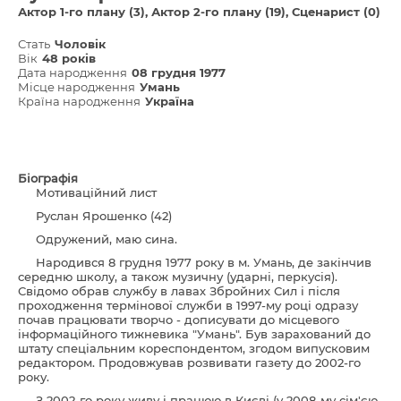
Актор 1-го плану (3)
Актор 2-го плану (19)
Сценарист (0)
Стать
Чоловік
Вік
48 років
Дата народження
08 грудня 1977
Місце народження
Умань
Країна народження
Україна
Біографія
Мотиваційний лист
Руслан Ярошенко (42)
Одружений, маю сина.
Народився 8 грудня 1977 року в м. Умань, де закінчив
середню школу, а також музичну (ударні, перкусія).
Свідомо обрав службу в лавах Збройних Сил і після
проходження термінової служби в 1997-му році одразу
почав працювати творчо - дописувати до місцевого
інформаційного тижневика "Умань". Був зарахований до
штату спеціальним кореспондентом, згодом випусковим
редактором. Продовжував розвивати газету до 2002-го
року.
З 2002-го року живу і працюю в Києві (у 2008-му сім'єю