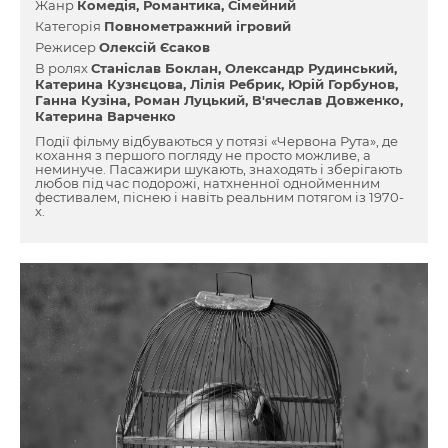
Жанр
Комедія
Романтика
Сімейний
Категорія
Повнометражний ігровий
Режисер
Олексій Єсаков
В ролях
Станіслав Боклан
Олександр Рудинський
Катерина Кузнєцова
Лілія Ребрик
Юрій Горбунов
Ганна Кузіна
Роман Луцький
В'ячеслав Довженко
Катерина Варченко
Події фільму відбуваються у потязі «Червона Рута», де
кохання з першого погляду не просто можливе, а
неминуче. Пасажири шукають, знаходять і зберігають
любов під час подорожі, натхненної однойменним
фестивалем, піснею і навіть реальним потягом із 1970-
х.