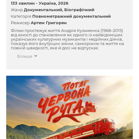
133 хвилин -
Україна
2026
Жанр
Документальний
Біографічний
Категорія
Повнометражний документальний
Режисер
Артем Григорян
Фільм простежує життя Андрія Кузьменка (1968–2015)
від юності до становлення як одного із найвідоміших
українських культурних музикантів і медійних діячів;
показує його внутрішні зміни, самоіронію та життя на
повній швидкості, яке й досі не відпускає.
Більше
Фільм досліджує Кузьму Скрябіна як фігуру культурної
пам'яті, яка і через десятиліття після відсутності
залишається живою та впливовою.