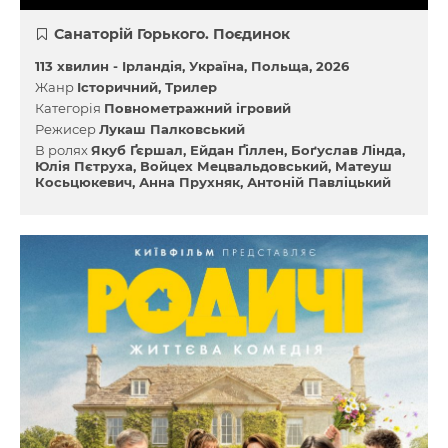
Санаторій Горького. Поєдинок
113 хвилин -
Ірландія
Україна
Польща
2026
Жанр
Історичний
Трилер
Категорія
Повнометражний ігровий
Режисер
Лукаш Палковський
В ролях
Якуб Ґєршал
Ейдан Ґіллен
Боґуслав Лінда
Юлія Пєтруха
Войцех Мецвальдовський
Матеуш
Косьцюкевич
Анна Прухняк
Антоній Павліцький