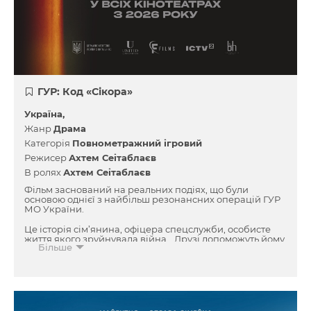
ГУР: Код «Сікора»
Україна
Жанр
Драма
Категорія
Повнометражний ігровий
Режисер
Ахтем Сеітаблаєв
В ролях
Ахтем Сеітаблаєв
Фільм заснований на реальних подіях, що були
основою однієї з найбільш резонансних операцій ГУР
МО України.
Це історія сім’янина, офіцера спецслужби, особисте
життя якого зруйнувала війна… Друзі допоможуть йому
Більше
повернутися в стрій. Командир та молодша колега,
розробити одну з найуспішніших операцій в історії
спецслужб… І помститися ворогу.