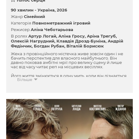
90 хвилин -
Україна
2026
Жанр
Сімейний
Категорія
Повнометражний ігровий
Режисер
Аліна Чеботарьова
В ролях
Артур Логай
Аліна Гросу
Аріна Трегуб
Олексій Нагрудний
Клавдія Дрозд-Буніна
Андрій
Федінчик
Богдан Рубан
Віталій Борисюк
Жека з провінційного містечка живе зовсім один і не
бачить перспектив для власного майбутнього. Він
давно поховав амбітні мрії про велику сцену й лише
час від часу читає реп на місцевих весіллях.
Його життя змінюється в одну мить, коли він дізнається
Більше
про існування восьмирічної доньки в столиці. Жека
вирушає до Києва, щоб довести їй, що він гідний бути
батьком, але випадково потрапляє на кастинг
великого музичного шоу.
Глянцевий і цинічний світ телебачення стає для нього
єдиним шансом бути почутим власною донькою,
виправити помилки минулого та знайти справжнє
кохання.