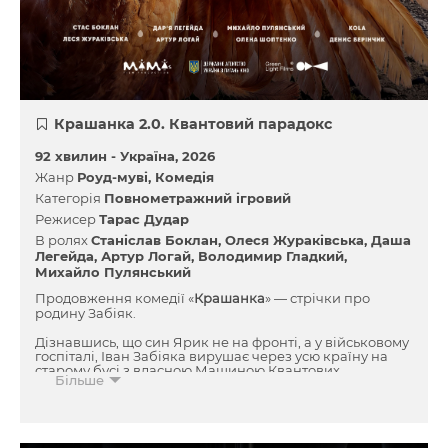
Крашанка 2.0. Квантовий парадокс
92 хвилин -
Україна
2026
Жанр
Роуд-муві
Комедія
Категорія
Повнометражний ігровий
Режисер
Тарас Дудар
В ролях
Станіслав Боклан
Олеся Жураківська
Даша
Легейда
Артур Логай
Володимир Гладкий
Михайло Пулянський
Продовження комедії «
Крашанка
» — стрічки про
родину Забіяк.
Дізнавшись, що син Ярик не на фронті, а у військовому
госпіталі, Іван Забіяка вирушає через усю країну на
старому бусі з власною Машиною Квантових
Більше
Парадоксів, сподіваючись змінити минуле й не
допустити війни. Назустріч Ярику їдуть і його рідні,
кожен зі своїми страхами та незавершеними
історіями. Подорож об’єднує родину, доводячи, що
навіть у найтемніші часи любов, підтримка й