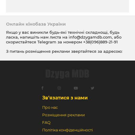
Онлайн кінобаза України
Якщо у вас виникли будь-які технічні складнощі, будь
ласка, напишіть нам листа на
info@dzygamdb.com
, або
скористайтеся Telegram за номером
+38(096)889-21-91
З питань розміщення реклами звертайтеся за адресою:
ad@dzygamdb.com
. Варіанти розміщення дивіться за
посиланням
Зв’язатися з нами
Про нас
Розміщення реклами
FAQ
Політіка конфіденційності