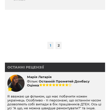
реальності, балансуючи між страхом і внутрішньою
силою, між бажанням залишитися собою та
необхідністю пристосовуватися до небезпечного
оточення. За словами творців, це історія про вибір,
наслідки та ціну свободи.
1
2
ОСТАННІ РЕЦЕНЗІЇ
Марія Латарія
Фільм:
Останній Прометей Донбасу
Оцінка
Я вважаю це фільмом, що має побачити кожен
українець. Особливо - ті персонажі, що останнім часом
дозволяють собі випади в бік працівників ДТЕК. Ось ці
усі "А що, не можна швидше ремонтувати?" та інше.