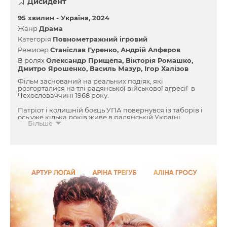
Дисидент
95 хвилин -
Україна
2024
Жанр
Драма
Категорія
Повнометражний ігровий
Режисер
Станіслав Гуренко
Андрій Алферов
В ролях
Олександр Прищепа
Вікторія Ромашко
Дмитро Ярошенко
Василь Мазур
Ігор Халізов
Фільм заснований на реальних подіях, які
розгорталися на тлі радянської військової агресії в
Чехословаччині 1968 року.
Патріот і колишній боєць УПА повернувся із таборів і
ось уже кілька років живе в радянській Україні.
Більше
Табірне минуле не дає йому знайти гідну професію, а
політичні переконання — жити звичайним життям.
Втративши віру в боротьбу, він наважується на
останню у своєму житті акцію протесту.