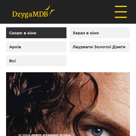
Скоро в кіно
Зараз в кіно
Архів
Лауреати Золотої Дзиґи
Всі