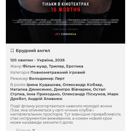
Брудний ангел
120 хвилин -
Україна
2026
Жанр
Фільм-нуар
Трилер
Еротика
Категорія
Повнометражний ігровий
Режисер
Володимир Лерт
В ролях
Ірина Кудашова
Олександр Кобзар
Наталка Денисенко
Дмитро Вівчарюк
Остап
Ступка
Інна Приходько
Олександр Піскунов
Марк
Дробот
Андрій Хливнюк
Події фільму розгортаються навколо молодої жінки
Лізи, яка опиняється у світі нічних клубів і
напівлегальних просторів. Тут зовнішня привабливість
стає інструментом виживання, а кожен новий крок
може назавжди змінити її долю.
Більше
Героїня проходить шлях від наївності до жорстокої