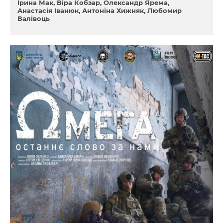
Ірина Мак
Віра Кобзар
Олександр Ярема
Анастасія Іванюк
Антоніна Хижняк
Любомир
Валівоць