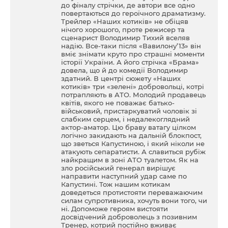
до фіналу стрічки, де автори все одно
повертаються до героїчного драматизму.
Трейлер «Наших котиків» не обіцяв
нічого хорошого, проте режисер та
сценарист Володимир Тихий вселяв
надію. Все-таки після «Вавилону’13» він
вміє знімати круто про страшні моменти
історії України. А його стрічка «Брама»
довела, що й до комедії Володимир
здатний. В центрі сюжету «Наших
котиків» три «зелені» добровольці, котрі
потрапляють в АТО. Молодий продавець
квітів, якого не поважає батько-
військовий, пристаркуватий чоловік зі
слабким серцем, і недалекоглядний
актор-аматор. Цю браву ватагу цілком
логічно закидають на дальній блокпост,
що зветься Капустиною, і який ніколи не
атакують сепаратисти. А славиться рубіж
найкращим в зоні АТО туалетом. Як на
зло російський генерал вирішує
направити наступний удар саме по
Капустині. Тож нашим котикам
доведеться протистояти переважаючим
силам супротивника, хочуть вони того, чи
ні. Допоможе героям вистояти
досвідчений доброволець з позивним
Тренер, котрий постійно вживає