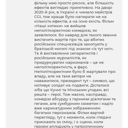
фільму нею просто рясніє, але більшість
ефектів виглядає примітивно. На дворі
2020-й рік, в Україні є чимало майстрів
CGI, тож краще було напирати не на
кількість ефектів, а на їхню якість. Фільм
«Наші котики» не вийшов
неполіткоректною комедією, як
заявлялося. Бо навряд для такого звання
вистачить жартів про те, що вбитих
російських спецназівців закопують у
братській могилі під знаком «Іх тут нєт».
Та й виставляння сепаратистів і
російських журналістів, як
придуркуватих наркоманів – це не
неполіткоректність, а фарс.
Неполіткоректним було б жартувати про
владу, але на таке автори не
наважилися, президент тут – символ, що
мотивує солдат на подвиги. Дісталося
хіба що Кучмі та Мінським угодам, всі
решта – герої. Тож маємо, насправді,
комедію абсурду з гарними діалогами та
гегами, але сумбурним сюжетом і надто
вже карикатурним зображенням
багатьох персонажів. Фільм вартий
перегляду, тут є моменти, коли глядачі
прискають зо сміху, і є сцени, коли
героям аплодують у патріотичному