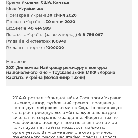
Країна
Україна
США
Канада
Мова
Українська
Прем’єра в Україні
30 січня 2020
Прокат в Україні з
30 січня 2020
Бюджет
₴ 40 414 999
Бокс офіс Україна (за весь період)
₴ 8 756 097
Глядачі в кінотеатрах
100949
Глядачі в інтернеті
1000000
Нагороди
2021 Диплом за Найкращу режисуру в конкурсі
національного кіно – Трускавецький МКФ «Корона
Карпат», Україна (Володимир Тихий)
2014-й, розпал гібридної війни Росії проти України.
Інженер, актор, футбольний тренер і продавець
квітів їдуть добровольцями на Схід. На позиціях до
четвірки приєднується амбітна журналістка для
виконання секретного завдання. Жоден з них не
має бойового досвіду, нічого не знає про наміри
командування, та й на місцевості майже не
орієнтується. Втім саме вони стають причиною
грандіозного фіаско масштабної операції ворога…