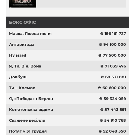
БОКС ОФІС
Мавка. Лісова пісня
₴ 156 161 727
Антарктида
₴ 94 100 000
Ну мам!
₴ 77 500 000
Я, Ти, Він, Вона
₴ 71 039 476
Довбуш
₴ 68 531 881
Ти – Космос
₴ 60 600 000
Я, «Побєда» і Берлін
₴ 59 324 059
Конотопська відьма
₴ 57 443 591
Скажене весілля
₴ 54 910 768
Потяг у 31 грудня
₴ 52 048 550