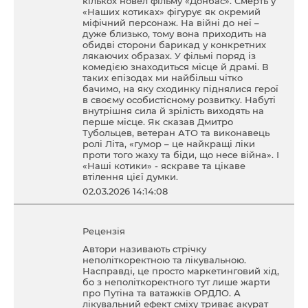
кількох новел фільму «Донбас». Смерть у
«Наших котиках» фігурує як окремий
міфічний персонаж. На війні до неї –
дуже близько, тому вона приходить на
обидві сторони барикад у конкретних
лякаючих образах. У фільмі поряд із
комедією знаходиться місце й драмі. В
таких епізодах ми найбільш чітко
бачимо, на яку сходинку піднялися герої
в своєму особистісному розвитку. Набуті
внутрішня сила й зрілість виходять на
перше місце. Як сказав Дмитро
Тубольцев, ветеран АТО та виконавець
ролі Літа, «гумор – це найкращі ліки
проти того жаху та біди, що несе війна». І
«Наші котики» - яскраве та цікаве
втілення цієї думки.
02.03.2026 14:14:08
Рецензія
Автори називають стрічку
неполіткоректною та лікувальною.
Насправді, це просто маркетинговий хід,
бо з неполіткоректного тут лише жарти
про Путіна та ватажків ОРДЛО. А
лікувальний ефект сміху триває акурат