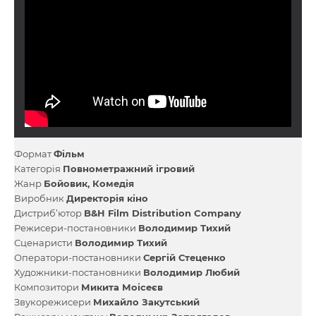
Формат
Фільм
Категорія
Повнометражний ігровий
Жанр
Бойовик
Комедія
Виробник
Директорія кіно
Дистриб’ютор
B&H Film Distribution Company
Режисери-постановники
Володимир Тихий
Сценаристи
Володимир Тихий
Оператори-постановники
Сергій Стеценко
Художники-постановники
Володимир Любий
Композитори
Микита Моісеєв
Звукорежисери
Михайло Закутський