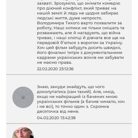
захваті. Зрозуміло, що знімати комедію
про діючий конфлікт, який триває на
нашій землі й ледь не щодня забирає
людські життя, дуже непросто.
Володимира Тихого варто похвалити за
роботу, Наші котики не тільки смішать та
розважають, але й нагадують, що війна
триває, і наші хлопці й дівчата все ще на
передовій б’ються з ворогом за Україну.
Хоч цей фільм забудуть досить швидко,
його фінальні титри з документальними
кадрами українських воїнів ми забувати
не маємо права.
22.02.2020 23:12:36
Знаю, зануди знайдуть, що чого
доколупатись (сам такий). Але, нмсд,
якщо не найкращий із бачених мною
українських фільмів (а бачив чимало, хоч
і не всі), то точно один з. Скромна
десяточка від мене.
04.02.2020 13:42:38