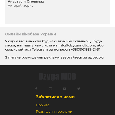
Анастасія Стельмах
Актор/Акторка
Онлайн кінобаза України
Якщо у вас виникли будь-які технічні складнощі, будь
ласка, напишіть нам листа на
info@dzygamdb.com
, або
скористайтеся Telegram за номером
+38(096)889-21-91
З питань розміщення реклами звертайтеся за адресою:
ad@dzygamdb.com
. Варіанти розміщення дивіться за
посиланням
Зв’язатися з нами
Про нас
Розміщення реклами