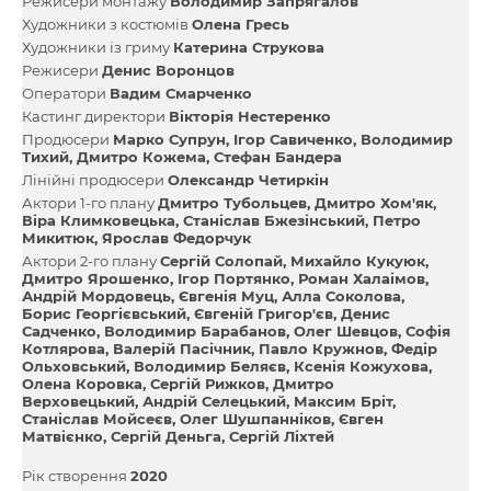
Режисери монтажу
Володимир Запрягалов
Художники з костюмів
Олена Гресь
Художники із гриму
Катерина Струкова
Режисери
Денис Воронцов
Оператори
Вадим Смарченко
Кастинг директори
Вікторія Нестеренко
Продюсери
Марко Супрун
Ігор Савиченко
Володимир
Тихий
Дмитро Кожема
Стефан Бандера
Лінійні продюсери
Олександр Четиркін
Актори 1-го плану
Дмитро Тубольцев
Дмитро Хом'як
Віра Климковецька
Станіслав Бжезінський
Петро
Микитюк
Ярослав Федорчук
Актори 2-го плану
Сергій Солопай
Михайло Кукуюк
Дмитро Ярошенко
Ігор Портянко
Роман Халаімов
Андрій Мордовець
Євгенія Муц
Алла Соколова
Борис Георгієвський
Євгеній Григор'єв
Денис
Садченко
Володимир Барабанов
Олег Шевцов
Софія
Котлярова
Валерій Пасічник
Павло Кружнов
Федір
Ольховський
Володимир Беляєв
Ксенія Кожухова
Олена Коровка
Сергій Рижков
Дмитро
Верховецький
Андрій Селецький
Максим Бріт
Станіслав Мойсеєв
Олег Шушпанніков
Євген
Матвієнко
Сергій Деньга
Сергій Ліхтей
Рік створення
2020