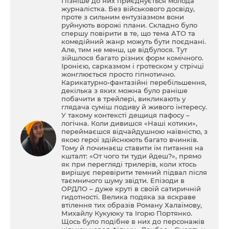
Пізніше до них приєднується молода
журналістка. Без військового досвіду,
проте з сильним ентузіазмом вони
руйнують ворожі плани. Складно було
спершу повірити в те, що тема АТО та
комедійний жанр можуть бути поєднані.
Але, тим не менш, це відбулося. Тут
зійшлося багато різних форм комічного.
Іронією, сарказмом і гротеском у стрічці
жонглюється просто гіпнотично.
Карикатурно-фантазійні перебільшення,
декілька з яких можна було раніше
побачити в трейлері, викликають у
глядача суміш подиву й живого інтересу.
У такому контексті дещиця пафосу –
логічна. Коли дивишся «Наші котики»,
переймаєшся відчайдушною наївністю, з
якою герої здійснюють багато вчинків.
Тому й починаєш ставити їм питання на
кшталт: «От чого ти туди йдеш?», прямо
як при перегляді трилерів, коли хтось
вирішує перевірити темний підвал після
таємничого шуму звідти. Епізоди в
ОРДЛО – дуже круті в своїй сатиричній
гидотності. Велика подяка за яскраве
втілення тих образів Роману Халаїмову,
Михайлу Кукуюку та Ігорю Портянко.
Щось було подібне в них до персонажів