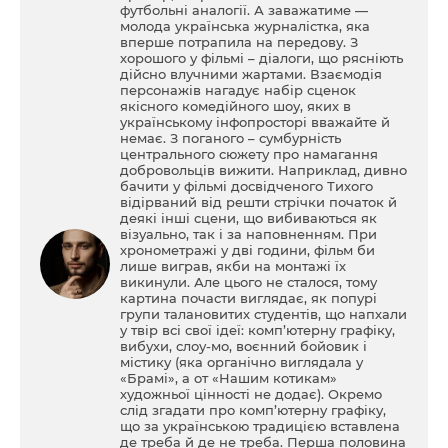
футбольні аналогії. А заважатиме —
молода українська журналістка, яка
вперше потрапила на передову. З
хорошого у фільмі – діалоги, що рясніють
дійсно влучними жартами. Взаємодія
персонажів нагадує набір сценок
якісного комедійного шоу, яких в
українському інфопросторі вважайте й
немає. З поганого – сумбурність
центрального сюжету про намагання
добровольців вижити. Наприклад, дивно
бачити у фільмі досвідченого Тихого
відірваний від решти стрічки початок й
деякі інші сцени, що вибиваються як
візуально, так і за наповненням. При
хронометражі у дві години, фільм би
лише виграв, якби на монтажі їх
викинули. Але цього не сталося, тому
картина почасти виглядає, як попурі
групи талановитих студентів, що напхали
у твір всі свої ідеї: комп’ютерну графіку,
вибухи, слоу-мо, воєнний бойовик і
містику (яка органічно виглядала у
«Брамі», а от «Нашим котикам»
художньої цінності не додає). Окремо
слід згадати про комп’ютерну графіку,
що за українською традицією вставлена
де треба й де не треба. Перша половина