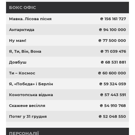
БОКС ОФІС
Мавка. Лісова пісня
₴ 156 161 727
Антарктида
₴ 94 100 000
Ну мам!
₴ 77 500 000
Я, Ти, Він, Вона
₴ 71 039 476
Довбуш
₴ 68 531 881
Ти – Космос
₴ 60 600 000
Я, «Побєда» і Берлін
₴ 59 324 059
Конотопська відьма
₴ 57 443 591
Скажене весілля
₴ 54 910 768
Потяг у 31 грудня
₴ 52 048 550
ПЕРСОНАЛІЇ