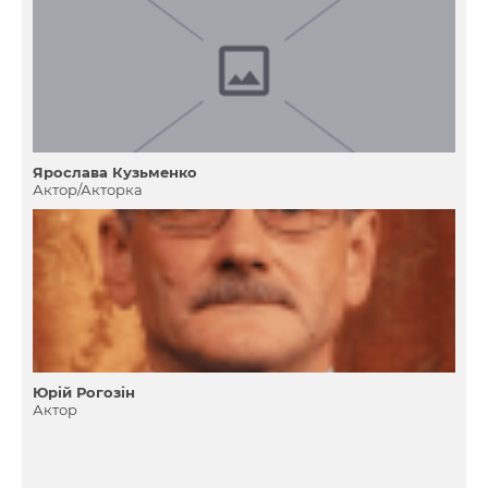
Ярослава Кузьменко
Актор/Акторка
Юрій Рогозін
Актор