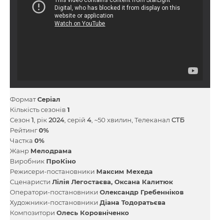
Формат
Серіал
Кількість сезонів
1
Сезон
1
, рік
2024
, серій
4
, ~50 хвилин, Телеканал
СТБ
Рейтинг
0%
Частка
0%
Жанр
Мелодрама
Виробник
ПроКіно
Режисери-постановники
Максим Мехеда
Сценаристи
Лілія Легостаєва
Оксана Калитюк
Оператори-постановники
Олександр Гребенніков
Художники-постановники
Діана Тодоратьєва
Композитори
Олесь Коровніченко