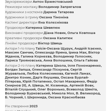
Звукорежисери
Антон Бржестовський
Режисери монтажу
Володимир Запрягалов
Художники з костюмів
Дарина Татарова
Художники із гриму
Оксана Тімоніна
Кастинг директори
Яна Колєснікова
Продюсери
Катерина Шевелюк
Виконавчі продюсери
Діана Новик
Ольга Ковпоша
Креативні продюсери
Оксана Калитюк
Лінійні продюсери
Віктор Швець
Актори 1-го плану
Таїсія-Оксана Щурук
Андрій Ісаєнко
Максим Самчик
Олександр Ярема
Ірина Мак
Віктор
Жданов
Галина Корнєєва
Володимир Голосняк
Лариса Трояновська
Анна Волошина
Ольга Гайова
Актори 2-го плану
Катерина Школа
Ілля Пономаренко
Богдан Запша
Олександр Піскунов
Сергій
Журавльов
Любов Колесникова
Євгеній Ламах
Дмитро Коник
Дар'я Якушева
Оксана Бурлай-
Пітерова
Юрій Потапенко
Остап Макаренко
Федір
Смирнов (II)
А. Швець
М. Козинець
Артемій Вовк
Віталій Слуцький
Олег Воронько
Всеволод Шекіта
Володимир Бурковський
Микола Мох
В. Великород
Б. Чорний
І. Шкромида
Оксана Краснобаєва
Рік створення
2023