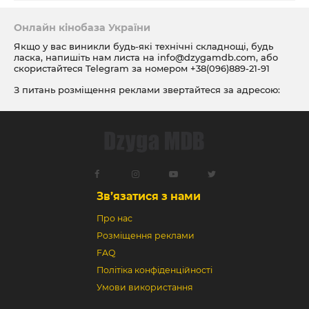
Онлайн кінобаза України
Якщо у вас виникли будь-які технічні складнощі, будь
ласка, напишіть нам листа на
info@dzygamdb.com
, або
скористайтеся Telegram за номером
+38(096)889-21-91
З питань розміщення реклами звертайтеся за адресою:
ad@dzygamdb.com
. Варіанти розміщення дивіться за
посиланням
Зв’язатися з нами
Про нас
Розміщення реклами
FAQ
Політіка конфіденційності
Умови використання