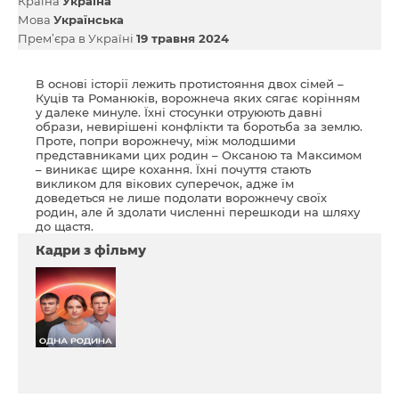
Країна
Україна
Мова
Українська
Прем’єра в Україні
19 травня 2024
В основі історії лежить протистояння двох сімей –
Куців та Романюків, ворожнеча яких сягає корінням
у далеке минуле. Їхні стосунки отруюють давні
образи, невирішені конфлікти та боротьба за землю.
Проте, попри ворожнечу, між молодшими
представниками цих родин – Оксаною та Максимом
– виникає щире кохання. Їхні почуття стають
викликом для вікових суперечок, адже їм
доведеться не лише подолати ворожнечу своїх
родин, але й здолати численні перешкоди на шляху
до щастя.
Кадри з фільму