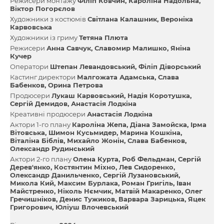
Режисери монтажу
Філіп Ковчин
Кароліна Надольна
Віктор Погорєлов
Художники з костюмів
Світлана Калашник
Вероніка
Карвовська
Художники із гриму
Тетяна Плюта
Режисери
Анна Савчук
Славомир Малишко
Яніна
Кучер
Оператори
Штепан Левандовський
Філіп Діворський
Кастинг директори
Малгожата Адамська
Слава
Бабенков
Орина Петрова
Продюсери
Лукаш Карвовський
Надія Коротушка
Сергій Демидов
Анастасія Лодкіна
Креативні продюсери
Анастасія Лодкіна
Актори 1-го плану
Кароліна Жепа
Діана Замойска
Ірма
Вітовська
Шимон Кусьмидер
Марина Кошкіна
Віталіна Біблів
Михайло Жонін
Слава Бабенков
Олександр Рудинський
Актори 2-го плану
Олена Курта
Роб Фельдман
Сергій
Дерев'янко
Костянтин Міхно
Лев Сидоренко
Олександр Данильченко
Сергій Лузановський
Микола Кий
Максим Бурлака
Роман Григіль
Іван
Майстренко
Ніколь Нємчик
Матвій Макаренко
Олег
Гречишніков
Денис Тужиков
Варвара Зарицька
Яцек
Григорович
Юліуш Влочевський