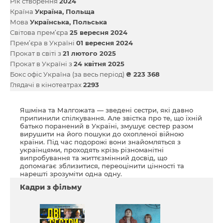
Рік створення
2024
Країна
Україна
Польща
Мова
Українська
Польська
Світова прем’єра
25 вересня 2024
Прем’єра в Україні
01 вересня 2024
Прокат в світі з
21 лютого 2025
Прокат в Україні з
24 квітня 2025
Бокс офіс Україна (за весь період)
₴ 223 368
Глядачі в кінотеатрах
2293
Яшміна та Малгожата — зведені сестри, які давно
припинили спілкування. Але звістка про те, що їхній
батько поранений в Україні, змушує сестер разом
вирушити на його пошуки до охопленої війною
країни. Під час подорожі вони знайомляться з
українцями, проходять крізь різноманітні
випробування та життєзмінний досвід, що
допомагає зблизитися, переоцінити цінності та
нарешті зрозуміти одна одну.
Кадри з фільму