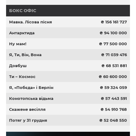
БОКС ОФІС
Мавка. Лісова пісня
₴ 156 161 727
Антарктида
₴ 94 100 000
Ну мам!
₴ 77 500 000
Я, Ти, Він, Вона
₴ 71 039 476
Довбуш
₴ 68 531 881
Ти – Космос
₴ 60 600 000
Я, «Побєда» і Берлін
₴ 59 324 059
Конотопська відьма
₴ 57 443 591
Скажене весілля
₴ 54 910 768
Потяг у 31 грудня
₴ 52 048 550