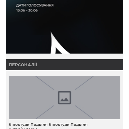
ПЕРСОНАЛІЇ
КіностудіяПоділля КіностудіяПоділля
Актор/Акторка