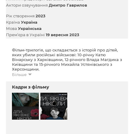
Актори озвучування
Дмитро Гаврилов
Рік створення
2023
Країна
Україна
Мова
Українська
Прем’єра в Україні
19 вересня 2023
Фільм-трилогія, що складається з історій про дітей,
яких убили російські військові: 10-річну Катю
Вінарську з Харківщини, 12-річного Влада Магдика з
Київщини та 15-річного Михайла Устянівського з
Херсонщини.
Більше
Команда проєкту поспілкувалася з батьками та
родичами загиблих дітей, а також із
Кадри з фільму
безпосередніми свідками їх убивств. У одному з
випадків журналісти-розслідувачі змогли навіть
встановити осіб, причетних до вбивства.