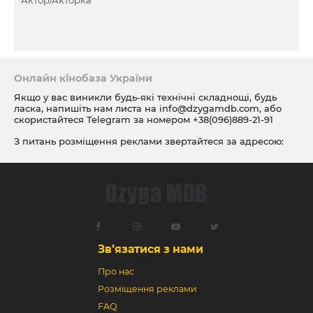
Онлайн кінобаза України
Якщо у вас виникли будь-які технічні складнощі, будь
ласка, напишіть нам листа на
info@dzygamdb.com
, або
скористайтеся Telegram за номером
+38(096)889-21-91
З питань розміщення реклами звертайтеся за адресою:
ad@dzygamdb.com
. Варіанти розміщення дивіться за
посиланням
Зв’язатися з нами
Про нас
Розміщення реклами
FAQ