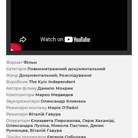
Формат
Фільм
Категорія
Повнометражний документальний
Жанр
Документальний
Розслідування
Виробник
The Kyiv Independent
Автори фільму
Данило Мокрик
Композитори
Марко Медведєв
Звукорежисери
Олександр Климань
Режисери монтажу
Марія О'Райлі
Режисери
Віталій Гавура
Оператори
Єлизавета Пирожкова
Серж Хахаміді
Олександра Луніна
Микола Пастико
Денис
Румянцев
Віталій Гавура
Лінійні продюсери
Євгенія Соболєва