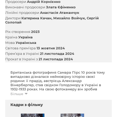
Продюсери
Андрій Корнієнко
Виконавчі продюсери
Злата Єфіменко
Лінійні продюсери
Анастасія Атаманчук
Диктори
Катерина Качан
Михайло Войчук
Сергій
Солопай
Рік створення
2023
Країна
Україна
Мова
Українська
Світова прем’єра
13 жовтня 2024
Прем’єра в Україні
21 листопада 2024
Прокат в Україні з
21 листопада 2024
Британська фотографиня Самара Пірс 10 років тому
випадково дізналася неймовірну історію своєї
родини: її прадід, австрієць Александр
Вінербергер, став свідком Голодомору в Україні в
1932-1933 роках. На свою фотокамеру він зробив
історичні фотографії Харкова, що голодує, зміг
Більше
вивезти їх як дипломатичну пошту до Австрії й
відтак став головним фотографом Голодомору в
Кадри з фільму
Україні.
Вінербергер прагнув, щоб світ дізнався про