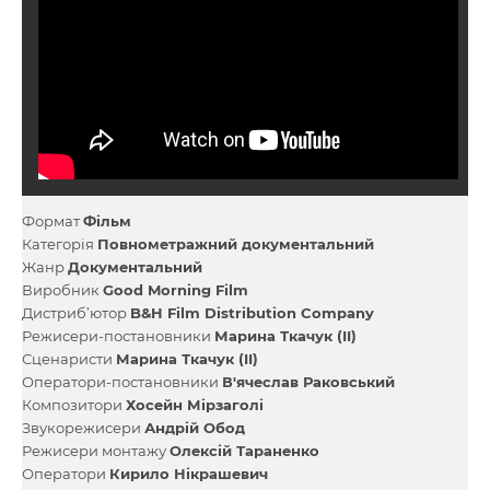
Формат
Фільм
Категорія
Повнометражний документальний
Жанр
Документальний
Виробник
Good Morning Film
Дистриб’ютор
B&H Film Distribution Company
Режисери-постановники
Марина Ткачук (II)
Сценаристи
Марина Ткачук (II)
Оператори-постановники
В'ячеслав Раковський
Композитори
Хосейн Мірзаголі
Звукорежисери
Андрій Обод
Режисери монтажу
Олексій Тараненко
Оператори
Кирило Нікрашевич