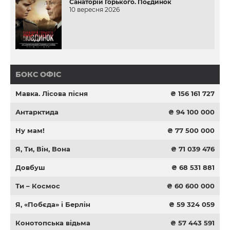
Санаторій Горького. Поєдинок
10 вересня 2026
БОКС ОФІС
Мавка. Лісова пісня
₴ 156 161 727
Антарктида
₴ 94 100 000
Ну мам!
₴ 77 500 000
Я, Ти, Він, Вона
₴ 71 039 476
Довбуш
₴ 68 531 881
Ти – Космос
₴ 60 600 000
Я, «Побєда» і Берлін
₴ 59 324 059
Конотопська відьма
₴ 57 443 591