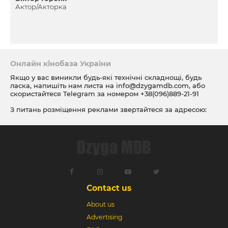
Актор/Акторка
Онлайн кінобаза України
Якщо у вас виникли будь-які технічні складнощі, будь
ласка, напишіть нам листа на
info@dzygamdb.com
, або
скористайтеся Telegram за номером
+38(096)889-21-91
З питань розміщення реклами звертайтеся за адресою:
ad@dzygamdb.com
. Варіанти розміщення дивіться за
посиланням
Contact us
About us
Advertising