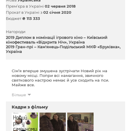
Прем’єра в Україні
02 червня 2018
Прокат в Україні з
02 січня 2020
Бюджет
₴ 113 333
Нагороди
2019 Диплом в номінації ігрового кіно – Київський
кінофестиваль «Відкрита Ніч», Україна
2019 Гран-прі – Кам'янець-Подільський МКФ «Бруківка»,
Україна
Сім’я вперше змушена зустрічати Новий рік на
новому місці. Попри всі намагання, звичного
святкового настрою немає й усе сходить на пси.
Майже все.
Фільм входить до альманаху короткометражних
Більше
фільмів
З наступаючим!
Кадри з фільму