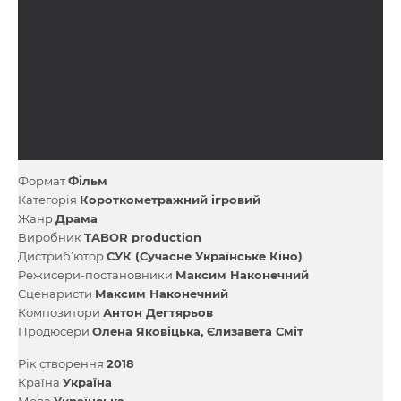
Формат
Фільм
Категорія
Короткометражний ігровий
Жанр
Драма
Виробник
TABOR production
Дистриб’ютор
СУК (Сучасне Українське Кіно)
Режисери-постановники
Максим Наконечний
Сценаристи
Максим Наконечний
Композитори
Антон Дегтярьов
Продюсери
Олена Яковіцька
Єлизавета Сміт
Рік створення
2018
Країна
Україна
Мова
Українська