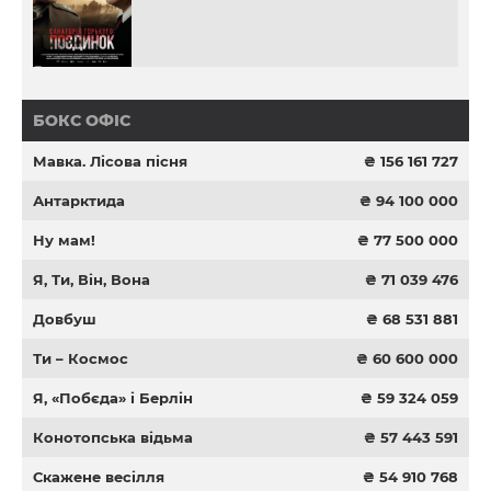
БОКС ОФІС
Мавка. Лісова пісня
₴ 156 161 727
Антарктида
₴ 94 100 000
Ну мам!
₴ 77 500 000
Я, Ти, Він, Вона
₴ 71 039 476
Довбуш
₴ 68 531 881
Ти – Космос
₴ 60 600 000
Я, «Побєда» і Берлін
₴ 59 324 059
Конотопська відьма
₴ 57 443 591
Скажене весілля
₴ 54 910 768