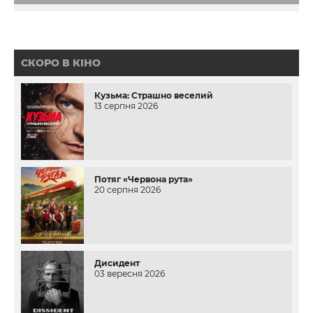
«на поєдинок». Щоправда, Ольга переконує
нареченого, що Денис «не заслуговує навіть… на
покарання».
СКОРО В КІНО
Кузьма: Страшно веселий
13 серпня 2026
Потяг «Червона рута»
20 серпня 2026
Дисидент
03 вересня 2026