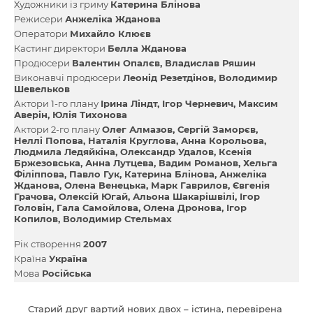
Художники із гриму
Катерина Блінова
Режисери
Анжеліка Жданова
Оператори
Михайло Клюєв
Кастинг директори
Белла Жданова
Продюсери
Валентин Опалєв
Владислав Ряшин
Виконавчі продюсери
Леонід Резетдінов
Володимир
Шевельков
Актори 1-го плану
Ірина Ліндт
Ігор Черневич
Максим
Аверін
Юлія Тихонова
Актори 2-го плану
Олег Алмазов
Сергій Заморєв
Неллі Попова
Наталія Круглова
Анна Корольова
Людмила Ледяйкіна
Олександр Удалов
Ксенія
Бржезовська
Анна Лутцева
Вадим Романов
Хельга
Філіппова
Павло Гук
Катерина Блінова
Анжеліка
Жданова
Олена Венецька
Марк Гаврилов
Євгенія
Грачова
Олексій Югай
Альона Шакарішвілі
Ігор
Головін
Гала Самойлова
Олена Дронова
Ігор
Копилов
Володимир Стельмах
Рік створення
2007
Країна
Україна
Мова
Російська
Старий друг вартий нових двох – істина, перевірена