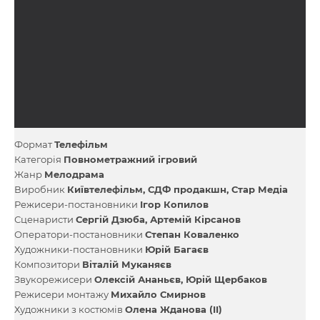
Формат
Телефільм
Категорія
Повнометражний ігровий
Жанр
Мелодрама
Виробник
Київтелефільм
СДФ продакшн
Стар Медіа
Режисери-постановники
Ігор Копилов
Сценаристи
Сергій Дзюба
Артемій Кірсанов
Оператори-постановники
Степан Коваленко
Художники-постановники
Юрій Багаєв
Композитори
Віталій Муканяєв
Звукорежисери
Олексій Ананьєв
Юрій Щербаков
Режисери монтажу
Михайло Смирнов
Художники з костюмів
Олена Жданова (II)