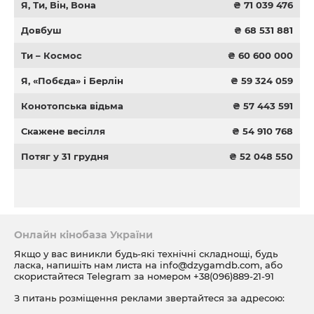
Я, Ти, Він, Вона
₴ 71 039 476
Довбуш
₴ 68 531 881
Ти – Космос
₴ 60 600 000
Я, «Побєда» і Берлін
₴ 59 324 059
Конотопська відьма
₴ 57 443 591
Скажене весілля
₴ 54 910 768
Потяг у 31 грудня
₴ 52 048 550
Онлайн кінобаза України
Якщо у вас виникли будь-які технічні складнощі, будь
ласка, напишіть нам листа на
info@dzygamdb.com
, або
скористайтеся Telegram за номером
+38(096)889-21-91
З питань розміщення реклами звертайтеся за адресою:
ad@dzygamdb.com
. Варіанти розміщення дивіться за