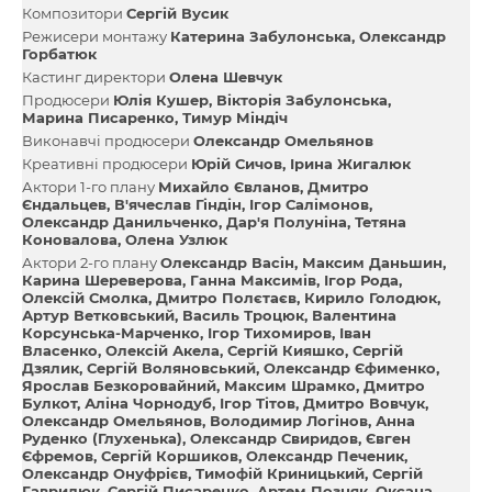
Композитори
Сергій Вусик
Режисери монтажу
Катерина Забулонська
Олександр
Горбатюк
Кастинг директори
Олена Шевчук
Продюсери
Юлія Кушер
Вікторія Забулонська
Марина Писаренко
Тимур Міндіч
Виконавчі продюсери
Олександр Омельянов
Креативні продюсери
Юрій Сичов
Ірина Жигалюк
Актори 1-го плану
Михайло Євланов
Дмитро
Єндальцев
В'ячеслав Гіндін
Ігор Салімонов
Олександр Данильченко
Дар'я Полуніна
Тетяна
Коновалова
Олена Узлюк
Актори 2-го плану
Олександр Васін
Максим Даньшин
Карина Шереверова
Ганна Максимів
Ігор Рода
Олексій Смолка
Дмитро Полєтаєв
Кирило Голодюк
Артур Ветковський
Василь Троцюк
Валентина
Корсунська-Марченко
Ігор Тихомиров
Іван
Власенко
Олексій Акела
Сергій Кияшко
Сергій
Дзялик
Сергій Воляновський
Олександр Єфименко
Ярослав Безкоровайний
Максим Шрамко
Дмитро
Булкот
Аліна Чорнодуб
Ігор Тітов
Дмитро Вовчук
Олександр Омельянов
Володимир Логінов
Анна
Руденко (Глухенька)
Олександр Свиридов
Євген
Єфремов
Сергій Коршиков
Олександр Печеник
Олександр Онуфрієв
Тимофій Криницький
Сергій
Гаврилюк
Сергій Писаренко
Артем Позняк
Оксана