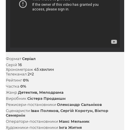
Формат
Серіал
Серій
16
Хронометраж
45 хвилин
Телеканал
2+2
Рейтинг
0%
Частка
0%
Жанр
Детектив
Мелодрама
Виробник
Сістерз Продакшн
Режисери-постановники
Олександр Сальніков
Сценаристи
Іван Поляков
Сергій Коротун
Віктор
Семернін
Оператори-постановники
Макс Мельник
Художники-постановники
Інга Житня