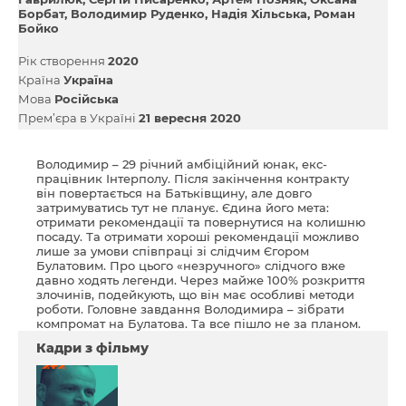
Борбат
Володимир Руденко
Надія Хільська
Роман
Бойко
Рік створення
2020
Країна
Україна
Мова
Російська
Прем’єра в Україні
21 вересня 2020
Володимир – 29 річний амбіційний юнак, екс-
працівник Інтерполу. Після закінчення контракту
він повертається на Батьківщину, але довго
затримуватись тут не планує. Єдина його мета:
отримати рекомендації та повернутися на колишню
посаду. Та отримати хороші рекомендації можливо
лише за умови співпраці зі слідчим Єгором
Булатовим. Про цього «незручного» слідчого вже
давно ходять легенди. Через майже 100% розкриття
злочинів, подейкують, що він має особливі методи
роботи. Головне завдання Володимира – зібрати
компромат на Булатова. Та все пішло не за планом.
Кадри з фільму