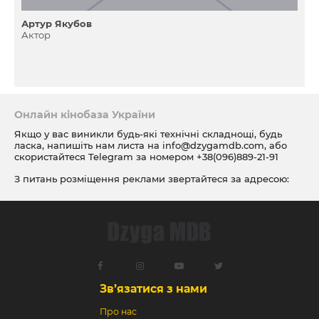
Артур Якубов
Актор
Онлайн кінобаза України
Якщо у вас виникли будь-які технічні складнощі, будь
ласка, напишіть нам листа на
info@dzygamdb.com
, або
скористайтеся Telegram за номером
+38(096)889-21-91
З питань розміщення реклами звертайтеся за адресою:
ad@dzygamdb.com
. Варіанти розміщення дивіться за
посиланням
Зв’язатися з нами
Про нас