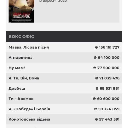
10 вересня 2026
БОКС ОФІС
Мавка. Лісова пісня
₴ 156 161 727
Антарктида
₴ 94 100 000
Ну мам!
₴ 77 500 000
Я, Ти, Він, Вона
₴ 71 039 476
Довбуш
₴ 68 531 881
Ти – Космос
₴ 60 600 000
Я, «Побєда» і Берлін
₴ 59 324 059
Конотопська відьма
₴ 57 443 591