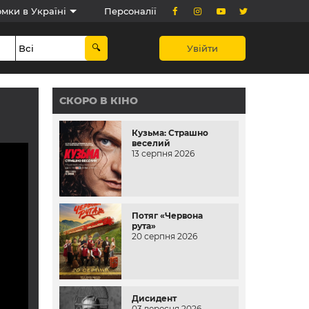
мки в Україні
Персоналії
Увійти
СКОРО В КІНО
Кузьма: Страшно
веселий
13 серпня 2026
Потяг «Червона
рута»
20 серпня 2026
Дисидент
03 вересня 2026