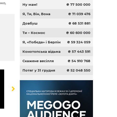
нко,
Ну мам!
₴ 77 500 000
ко,
Я, Ти, Він, Вона
₴ 71 039 476
Довбуш
₴ 68 531 881
Ти – Космос
₴ 60 600 000
Я, «Побєда» і Берлін
₴ 59 324 059
Конотопська відьма
₴ 57 443 591
Скажене весілля
₴ 54 910 768
Потяг у 31 грудня
₴ 52 048 550