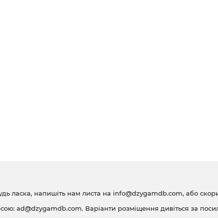
удь ласка, напишіть нам листа на
info@dzygamdb.com
, або ско
есою:
ad@dzygamdb.com
. Варіанти розміщення дивіться за
поси