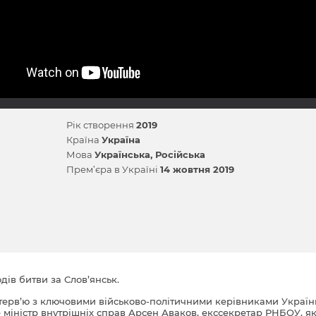
Рік створення
2019
Країна
Україна
Мова
Українська
Російська
Прем’єра в Україні
14 жовтня 2019
ів битви за Слов’янськ.
інтерв’ю з ключовими військово-політичними керівниками України
е міністр внутрішніх справ Арсен Аваков, екссекретар РНБОУ, я