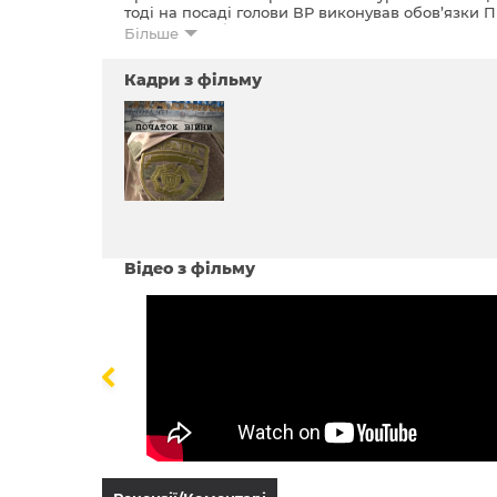
тоді на посаді голови ВР виконував обов’язки
ексміністр оборони Степан Полторак, екскоман
Більше
екснародний депутат і командир Української до
з’являються герої, які безпосередньо брали учас
Кадри з фільму
Відео з фільму