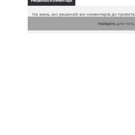
Рецензії/Коментарі
На жаль, ані рецензій ані коментарів до проект
Увійдіть
для того