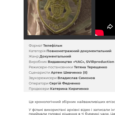
Формат
Телефільм
Категорія
Повнометражний документальний
Жанр
Документальний
Виробник
Видавництво «ЧАС»
SVIRproduction
Режисери-постановники
Тетяна Терещенко
Сценаристи
Артем Шевченко (II)
Звукорежисери
Владислав Симонов
Оператори
Сергій Федченко
Продюсери
Катерина Кириченко
Це хронологічний збірник найважливіших епізод
У фільмі використані архівні відео і записали 
приймали головні рішення в ті буремні часи. Ц