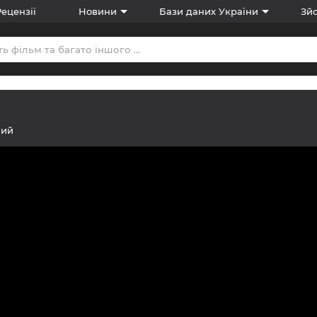
Рецензії
Новини
Бази даних України
Зйо
ний