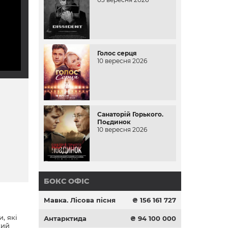
Голос серця
10 вересня 2026
Санаторій Горького.
Поєдинок
10 вересня 2026
БОКС ОФІС
Мавка. Лісова пісня
₴ 156 161 727
, які
Антарктида
₴ 94 100 000
кий