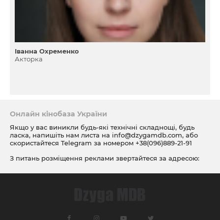
Іванна Охременко
Акторка
Онлайн кінобаза України
Якщо у вас виникли будь-які технічні складнощі, будь
ласка, напишіть нам листа на
info@dzygamdb.com
, або
скористайтеся Telegram за номером
+38(096)889-21-91
З питань розміщення реклами звертайтеся за адресою:
ad@dzygamdb.com
. Варіанти розміщення дивіться за
посиланням