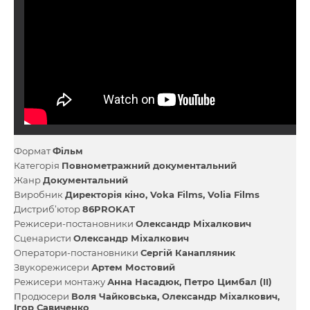
Формат
Фільм
Категорія
Повнометражний документальний
Жанр
Документальний
Виробник
Директорія кіно
Voka Films
Volia Films
Дистриб’ютор
86PROKAT
Режисери-постановники
Олександр Міхалкович
Сценаристи
Олександр Міхалкович
Оператори-постановники
Сергій Канапляник
Звукорежисери
Артем Мостовий
Режисери монтажу
Анна Насадюк
Петро Цимбал (II)
Продюсери
Воля Чайковська
Олександр Міхалкович
Ігор Савиченко