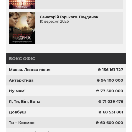
Санаторій Горького. Поєдинок
10 вересня 2026
БОКС ОФІС
Мавка. Лісова пісня
₴ 156 161 727
Антарктида
₴ 94 100 000
Ну мам!
₴ 77 500 000
Я, Ти, Він, Вона
₴ 71 039 476
Довбуш
₴ 68 531 881
Ти – Космос
₴ 60 600 000