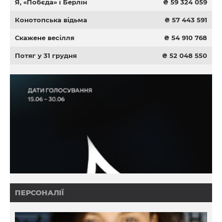
Я, «Побєда» і Берлін
₴ 59 324 059
Конотопська відьма
₴ 57 443 591
Скажене весілля
₴ 54 910 768
Потяг у 31 грудня
₴ 52 048 550
ПЕРСОНАЛІЇ