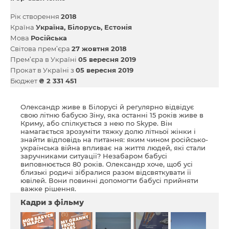
Рік створення
2018
Країна
Україна
Білорусь
Естонія
Мова
Російська
Світова прем’єра
27 жовтня 2018
Прем’єра в Україні
05 вересня 2019
Прокат в Україні з
05 вересня 2019
Бюджет
₴ 2 331 451
Олександр живе в Білорусі й регулярно відвідує
свою літню бабусю Зіну, яка останні 15 років живе в
Криму, або спілкується з нею по Skype. Він
намагається зрозуміти тяжку долю літньої жінки і
знайти відповідь на питання: яким чином російсько-
українська війна впливає на життя людей, які стали
заручниками ситуації? Незабаром бабусі
виповнюється 80 років. Олександр хоче, щоб усі
близькі родичі зібралися разом відсвяткувати її
ювілей. Вони повинні допомогти бабусі прийняти
важке рішення.
Кадри з фільму