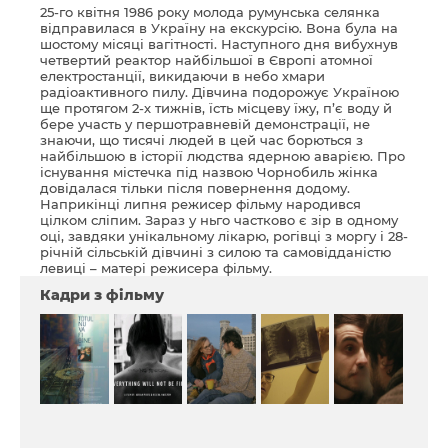
25-го квітня 1986 року молода румунська селянка
відправилася в Україну на екскурсію. Вона була на
шостому місяці вагітності. Наступного дня вибухнув
четвертий реактор найбільшої в Європі атомної
електростанції, викидаючи в небо хмари
радіоактивного пилу. Дівчина подорожує Україною
ще протягом 2-х тижнів, їсть місцеву їжу, п’є воду й
бере участь у першотравневій демонстрації, не
знаючи, що тисячі людей в цей час борються з
найбільшою в історії людства ядерною аварією. Про
існування містечка під назвою Чорнобиль жінка
довідалася тільки після повернення додому.
Наприкінці липня режисер фільму народився
цілком сліпим. Зараз у ньго частково є зір в одному
оці, завдяки унікальному лікарю, рогівці з моргу і 28-
річній сільській дівчині з силою та самовідданістю
левиці – матері режисера фільму.
Кадри з фільму