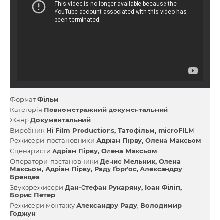
Формат
Фільм
Категорія
Повнометражний документальний
Жанр
Документальний
Виробник
Hi Film Productions
Татофільм
microFILM
Режисери-постановники
Адріан Пірву
Олена Максьом
Сценаристи
Адріан Пірву
Олена Максьом
Оператори-постановники
Денис Мельник
Олена
Максьом
Адріан Пірву
Раду Ґорґос
Александру
Брендеа
Звукорежисери
Дан-Стефан Рукаряну
Іоан Філіп
Борис Петер
Режисери монтажу
Александру Раду
Володимир
Годжун