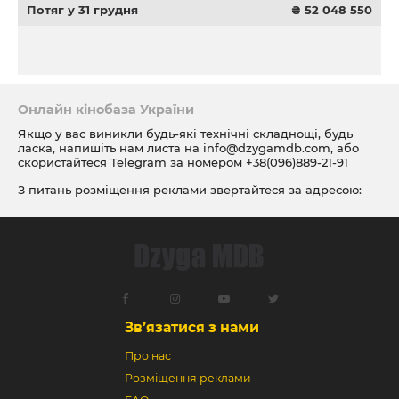
Потяг у 31 грудня
₴ 52 048 550
Онлайн кінобаза України
Якщо у вас виникли будь-які технічні складнощі, будь
ласка, напишіть нам листа на
info@dzygamdb.com
, або
скористайтеся Telegram за номером
+38(096)889-21-91
З питань розміщення реклами звертайтеся за адресою:
ad@dzygamdb.com
. Варіанти розміщення дивіться за
посиланням
Зв’язатися з нами
Про нас
Розміщення реклами