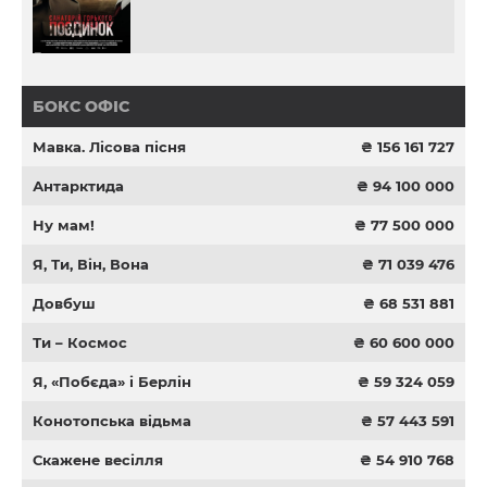
БОКС ОФІС
Мавка. Лісова пісня
₴ 156 161 727
Антарктида
₴ 94 100 000
Ну мам!
₴ 77 500 000
Я, Ти, Він, Вона
₴ 71 039 476
Довбуш
₴ 68 531 881
Ти – Космос
₴ 60 600 000
Я, «Побєда» і Берлін
₴ 59 324 059
Конотопська відьма
₴ 57 443 591
Скажене весілля
₴ 54 910 768