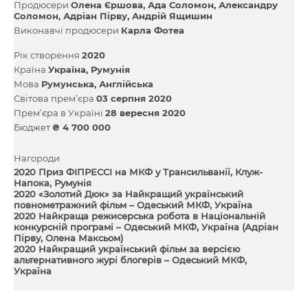
Продюсери
Олена Єршова
Ада Соломон
Александру
Соломон
Адріан Пірву
Андрій Ящишин
Виконавчі продюсери
Карла Фотеа
Рік створення
2020
Країна
Україна
Румунія
Мова
Румунська
Англійська
Світова прем’єра
03 серпня 2020
Прем’єра в Україні
28 вересня 2020
Бюджет
₴ 4 700 000
Нагороди
2020 Приз ФІПРЕССІ на МКФ у Трансильванії, Клуж-
Напока, Румунія
2020 «Золотий Дюк» за Найкращий український
повнометражний фільм – Одеський МКФ, Україна
2020 Найкраща режисерська робота в Національній
конкурсній програмі – Одеський МКФ, Україна (Адріан
Пірву, Олена Максьом)
2020 Найкращий український фільм за версією
альтернативного журі блогерів – Одеський МКФ,
Україна