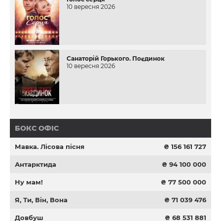
10 вересня 2026
Санаторій Горького. Поєдинок
10 вересня 2026
БОКС ОФІС
Мавка. Лісова пісня
₴ 156 161 727
Антарктида
₴ 94 100 000
Ну мам!
₴ 77 500 000
Я, Ти, Він, Вона
₴ 71 039 476
Довбуш
₴ 68 531 881