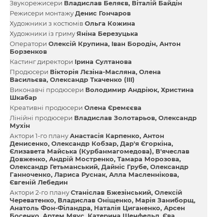
Звукорежисери
Владислав Беляєв
Віталій Байдін
Режисери монтажу
Денис Гончаров
Художники з костюмів
Ольга Кожина
Художники із гриму
Яніна Березуцька
Оператори
Олексій Крупина
Іван Бородін
Антон
Борзенков
Кастинг директори
Ірина Султанова
Продюсери
Вікторія Лєзіна-Масляна
Олена
Васильєва
Олександр Ткаченко (III)
Виконавчі продюсери
Володимир Андріюк
Христина
Шкабар
Креативні продюсери
Олена Єремєєва
Лінійні продюсери
Владислав Золотарьов
Олександр
Мухін
Актори 1-го плану
Анастасія Карпенко
Антон
Денисенко
Олександр Кобзар
Дар'я Єгоркіна
Єлизавета Майська (Курбанмагомедова)
В'ячеслав
Довженко
Андрій Мостренко
Тамара Морозова
Олександр Гетьманський
Дайніс Грубе
Олександр
Ганноченко
Лариса Руснак
Алла Масленнікова
Євгеній Лебедин
Актори 2-го плану
Станіслав Бжезінський
Олексій
Череватенко
Владислав Оніщенко
Марія Заниборщ
Анатоль Фон-Філандра
Наталія Циганенко
Арсен
Босенко
Артем Мяус
Катерина Шенфельд
Єва