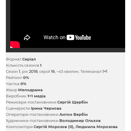
Формат
Серіал
Кількість сезонів
1
Сезон
1
, рік
2018
, серій
16
, ~45 хвилин, Телеканал
1+1
Рейтинг
0%
Частка
0%
Жанр
Мелодрама
Виробник
1+1 медіа
Режисери-постановники
Сергій Щербін
Сценаристи
Ірина Чернова
Оператори-постановники
Антон Вербін
Художники-постановники
Володимир Ольхов
Композитори
Сергій Морозов (II)
Людмила Морозова