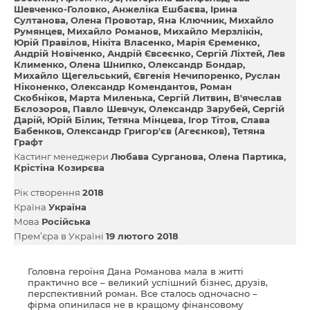
Шевченко-Головко
Анжеліка Ешбаєва
Ірина
Султанова
Олена Провотар
Яна Ключник
Михайло
Румянцев
Михайло Романов
Михайло Мерзлікін
Юрій Правілов
Нікіта Власенко
Марія Єременко
Андрій Новіченко
Андрій Євсеєнко
Сергій Ліхтей
Лев
Клименко
Олена Шнипко
Олександр Бондар
Михайло Щегельський
Євгенія Нечипоренко
Руслан
Ніконенко
Олександр Комендантов
Роман
Скобніков
Марта Миленька
Сергій Литвин
В'ячеслав
Бєлозоров
Павло Шевчук
Олександр Зарубей
Сергій
Дарій
Юрій Білик
Тетяна Мінцева
Ігор Тітов
Слава
Бабенков
Олександр Григор'єв (Агеєнков)
Тетяна
Графт
Кастинг менеджери
Любава Сурганова
Олена Партика
Крістіна Козирєва
Рік створення
2018
Країна
Україна
Мова
Російська
Прем’єра в Україні
19 лютого 2018
Головна героїня Дана Романова мала в житті
практично все – великий успішний бізнес, друзів,
перспективний роман. Все сталось одночасно –
фірма опинилася не в кращому фінансовому