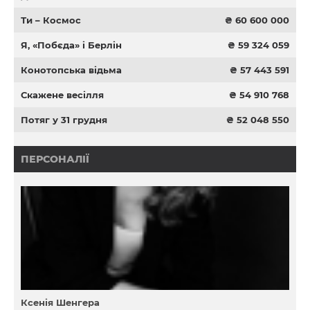
Ти – Космос
₴ 60 600 000
Я, «Побєда» і Берлін
₴ 59 324 059
Конотопська відьма
₴ 57 443 591
Скажене весілля
₴ 54 910 768
Потяг у 31 грудня
₴ 52 048 550
ПЕРСОНАЛІЇ
Ксенія Шенгера