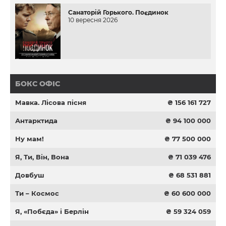
Санаторій Горького. Поєдинок
10 вересня 2026
БОКС ОФІС
Мавка. Лісова пісня
₴ 156 161 727
Антарктида
₴ 94 100 000
Ну мам!
₴ 77 500 000
Я, Ти, Він, Вона
₴ 71 039 476
Довбуш
₴ 68 531 881
Ти – Космос
₴ 60 600 000
Я, «Побєда» і Берлін
₴ 59 324 059