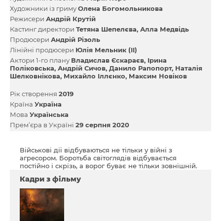
Художники із гриму
Олена Богомольникова
Режисери
Андрій Крутій
Кастинг директори
Тетяна Шепелєва
Алла Медвідь
Продюсери
Андрій Різоль
Лінійні продюсери
Юлія Мельник (ІІ)
Актори 1-го плану
Владислав Єскараєв
Ірина
Поліковська
Андрій Сичов
Данило Рапопорт
Наталія
Шелковнікова
Михайло Іллєнко
Максим Новіков
Рік створення
2019
Країна
Україна
Мова
Українська
Прем’єра в Україні
29 серпня 2020
Військові дії відбуваються не тільки у війні з
агресором. Боротьба світоглядів відбувається
постійно і скрізь, а ворог буває не тільки зовнішній.
Кадри з фільму