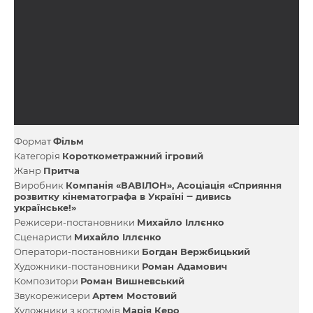
Формат
Фільм
Категорія
Короткометражний ігровий
Жанр
Притча
Виробник
Компанія «ВАВІЛОН»
Асоціація «Сприяння
розвитку кінематографа в Україні ‒ дивись
українське!»
Режисери-постановники
Михайло Іллєнко
Сценаристи
Михайло Іллєнко
Оператори-постановники
Богдан Вержбицький
Художники-постановники
Роман Адамович
Композитори
Роман Вишневський
Звукорежисери
Артем Мостовий
Художники з костюмів
Марія Керо