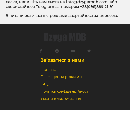
ласка, напишіть нам листа на
info@dzygamdb.com
, або
скористайтеся Telegram за номером
+38(096)889-21-91
З питань розміщення реклами звертайтеся за адресою:
ad@dzygamdb.com
. Варіанти розміщення дивіться за
посиланням
Зв’язатися з нами
Про нас
Розміщення реклами
FAQ
Політіка конфіденційності
Умови використання
Dzyga MDB © 2018-2026