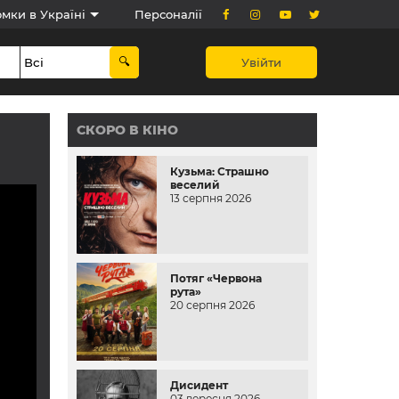
мки в Україні
Персоналії
Увійти
СКОРО В КІНО
Кузьма: Страшно
веселий
13 серпня 2026
Потяг «Червона
рута»
20 серпня 2026
Дисидент
03 вересня 2026