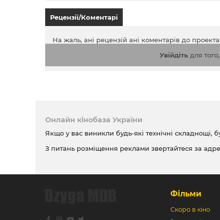
Рецензії/Коментарі
На жаль, ані рецензій ані коментарів до проект
Увійдіть
для того
Онлайн кінобаза України
Якщо у вас виникли будь-які технічні складнощі, б
З питань розміщення реклами звертайтеся за адр
Фільми
Скоро в кіно