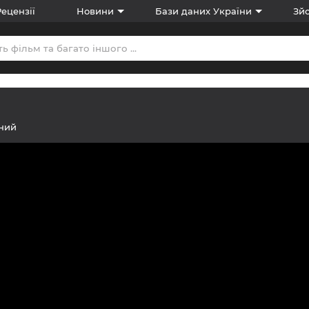
Рецензії
Новини
Бази даних України
Зйо
ний