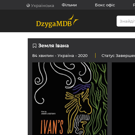
Фільми
Бокс офіс
Українська
Земля Івана
84 хвилин -
Україна
- 2020
Статус
Заверше