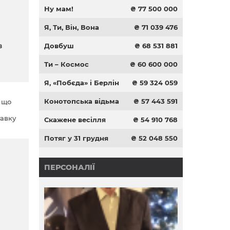
Ну мам!
₴ 77 500 000
Я, Ти, Він, Вона
₴ 71 039 476
в
Довбуш
₴ 68 531 881
Ти – Космос
₴ 60 600 000
Я, «Побєда» і Берлін
₴ 59 324 059
Конотопська відьма
₴ 57 443 591
, що
тавку
Скажене весілля
₴ 54 910 768
Потяг у 31 грудня
₴ 52 048 550
ПЕРСОНАЛІЇ