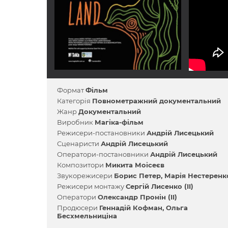
Формат
Фільм
Категорія
Повнометражний документальний
Жанр
Документальний
Виробник
Магіка-фільм
Режисери-постановники
Андрій Лисецький
Сценаристи
Андрій Лисецький
Оператори-постановники
Андрій Лисецький
Композитори
Микита Моісеєв
Звукорежисери
Борис Петер
Марія Нестеренк
Режисери монтажу
Сергій Лисенко (II)
Оператори
Олександр Пронін (II)
Продюсери
Геннадій Кофман
Ольга
Бесхмельниціна