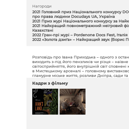
Нагороди
2021 Головний приз Національного конкурсу D
про права людини Docudays UA, Україна
2021 Приз журі Національного конкурсу за Найк
2021 Найкращий повнометражний неігровий філь
Казахстані
2022 Гран-прі журі – Pordenone Docs Fest, Італія
2022 «Золота дзиґа» – Найкращий звук (Борис П
Розповідь про Івана Приходька – одного з остан
виходить з-під його пензликів чи різця – наївне
світосприйняття, його внутрішній світ сповнені
в Мистецькому арсеналі – головному виставково
гламурне міське життя, розливи Дніпра, сади та 
Кадри з фільму