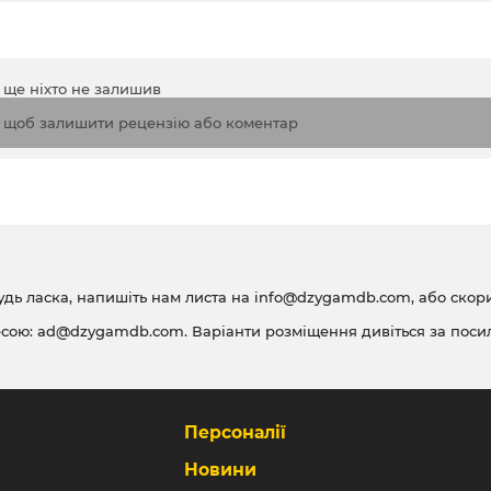
а ще ніхто не залишив
, щоб залишити рецензію або коментар
удь ласка, напишіть нам листа на
info@dzygamdb.com
, або ско
есою:
ad@dzygamdb.com
. Варіанти розміщення дивіться за
поси
Персоналії
Новини