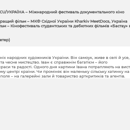
OCU/УКРАЇНА – Міжнародний фестиваль документального кіно
ращий фільм – МКФ Східної України Kharkiv MeetDocs, Україна
м – Кінофестиваль студентських та дебютних фільмів «Бастау» 
етер)
ніх народних художників України. Він самоук, живе в селі й усе
 та чесне мистецтво. Іван є справжнім багатієм – його
 краси та радості. Одного дня картини Івана потрапляють на вис
му центрі країни. Чи проміняє він маленьку сільську хатинку на
поля – на галерейні зали й товариство арткритиків та агентів.