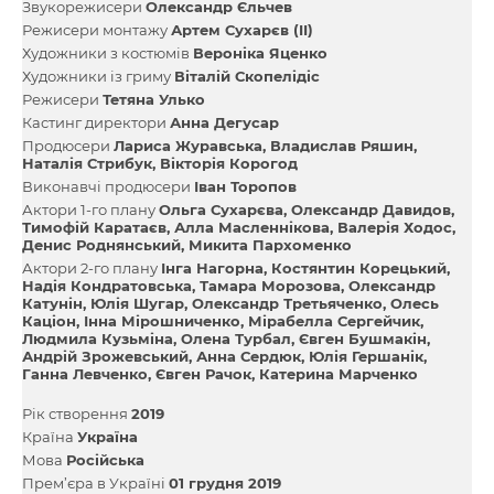
Звукорежисери
Олександр Єльчев
Режисери монтажу
Артем Сухарєв (II)
Художники з костюмів
Вероніка Яценко
Художники із гриму
Вiталiй Скопелiдiс
Режисери
Тетяна Улько
Кастинг директори
Анна Дегусар
Продюсери
Лариса Журавська
Владислав Ряшин
Наталія Стрибук
Вікторія Корогод
Виконавчі продюсери
Іван Торопов
Актори 1-го плану
Ольга Сухарєва
Олександр Давидов
Тимофій Каратаєв
Алла Масленнікова
Валерія Ходос
Денис Роднянський
Микита Пархоменко
Актори 2-го плану
Інга Нагорна
Костянтин Корецький
Надія Кондратовська
Тамара Морозова
Олександр
Катунін
Юлія Шугар
Олександр Третьяченко
Олесь
Каціон
Інна Мірошниченко
Мірабелла Сергейчик
Людмила Кузьміна
Олена Турбал
Євген Бушмакін
Андрій Зрожевський
Анна Сердюк
Юлія Гершанік
Ганна Левченко
Євген Рачок
Катерина Марченко
Рік створення
2019
Країна
Україна
Мова
Російська
Прем’єра в Україні
01 грудня 2019