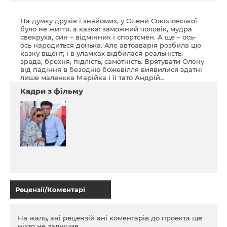
На думку друзів і знайомих, у Олени Соколовської
було не життя, а казка: заможний чоловік, мудра
свекруха, син – відмінник і спортсмен. А ще – ось-
ось народиться донька. Але автоаварія розбила цю
казку вщент, і в уламках відбилася реальність:
зрада, брехня, підлість, самотність. Врятувати Олену
від падіння в безодню божевілля виявилися здатні
лише маленька Марійка і її тато Андрій...
Кадри з фільму
Рецензії/Коментарі
На жаль, ані рецензій ані коментарів до проекта ще
ніхто не залишив