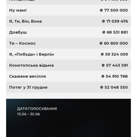
Ну мам!
₴ 77 500 000
Я, Ти, Він, Вона
₴ 71 039 476
Довбуш
₴ 68 531 881
Ти – Космос
₴ 60 600 000
Я, «Побєда» і Берлін
₴ 59 324 059
Конотопська відьма
₴ 57 443 591
Скажене весілля
₴ 54 910 768
Потяг у 31 грудня
₴ 52 048 550