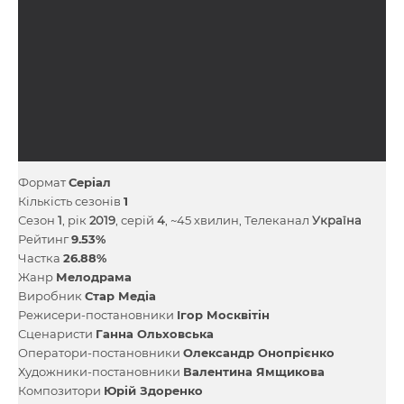
Формат
Серіал
Кількість сезонів
1
Сезон
1
, рік
2019
, серій
4
, ~45 хвилин, Телеканал
Україна
Рейтинг
9.53%
Частка
26.88%
Жанр
Мелодрама
Виробник
Стар Медіа
Режисери-постановники
Ігор Москвітін
Сценаристи
Ганна Ольховська
Оператори-постановники
Олександр Онопрієнко
Художники-постановники
Валентина Ямщикова
Композитори
Юрій Здоренко