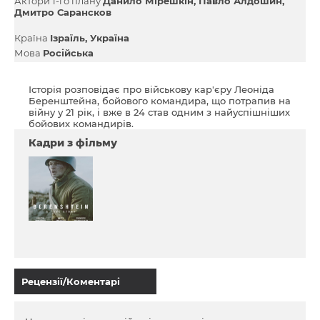
Актори 1-го плану
Данило Мірешкін
Павло Алдошин
Дмитро Сарансков
Країна
Ізраїль
Україна
Мова
Російська
Історія розповідає про військову кар'єру Леоніда
Беренштейна, бойового командира, що потрапив на
війну у 21 рік, і вже в 24 став одним з найуспішніших
бойових командирів.
Кадри з фільму
Рецензії/Коментарі