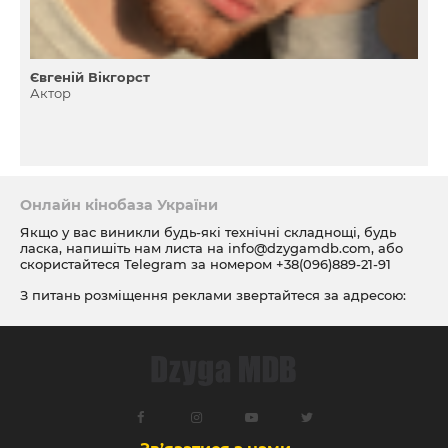
Євгеній Вікгорст
Актор
Онлайн кінобаза України
Якщо у вас виникли будь-які технічні складнощі, будь
ласка, напишіть нам листа на
info@dzygamdb.com
, або
скористайтеся Telegram за номером
+38(096)889-21-91
З питань розміщення реклами звертайтеся за адресою:
ad@dzygamdb.com
. Варіанти розміщення дивіться за
посиланням