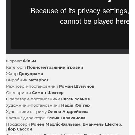
Формат
Фільм
Категорія
Повнометражний ігровий
Жанр
Докудрама
Виробник
Metaphor
Режисери-постановники
Роман Шумунов
Сценаристи
Симон Шехтер
Оператори-постановники
Євген Усанов
Художники-постановники
Надія Юпітер
Художники із гриму
Олена Андрейцева
Кастинг директори
Елена Тараканова
Продюсери
Ронен Махліс-Бальзам
Емануель Шехтер
Ліор Сассон