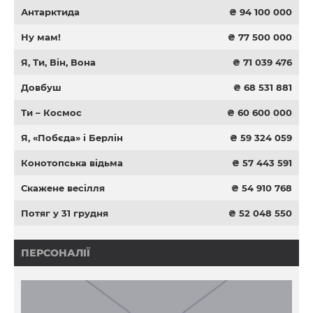
Антарктида
₴ 94 100 000
Ну мам!
₴ 77 500 000
Я, Ти, Він, Вона
₴ 71 039 476
Довбуш
₴ 68 531 881
Ти – Космос
₴ 60 600 000
Я, «Побєда» і Берлін
₴ 59 324 059
Конотопська відьма
₴ 57 443 591
Скажене весілля
₴ 54 910 768
Потяг у 31 грудня
₴ 52 048 550
ПЕРСОНАЛІЇ