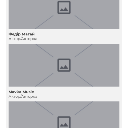
Федір Магай
Актор/Акторка
Mavka Music
Актор/Акторка