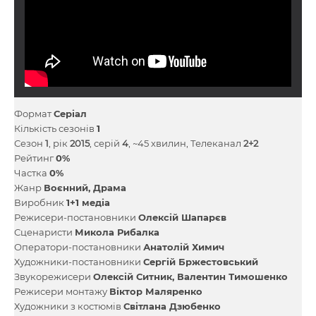
Формат
Серіал
Кількість сезонів
1
Сезон
1
, рік
2015
, серій
4
, ~45 хвилин, Телеканал
2+2
Рейтинг
0%
Частка
0%
Жанр
Воєнний
Драма
Виробник
1+1 медіа
Режисери-постановники
Олексій Шапарєв
Сценаристи
Микола Рибалка
Оператори-постановники
Анатолій Химич
Художники-постановники
Сергій Бржестовський
Звукорежисери
Олексій Ситник
Валентин Тимошенко
Режисери монтажу
Віктор Маляренко
Художники з костюмів
Світлана Дзюбенко