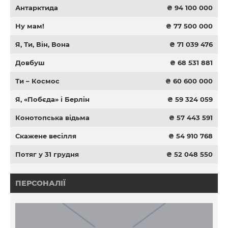
Антарктида
₴ 94 100 000
Ну мам!
₴ 77 500 000
Я, Ти, Він, Вона
₴ 71 039 476
Довбуш
₴ 68 531 881
Ти – Космос
₴ 60 600 000
Я, «Побєда» і Берлін
₴ 59 324 059
Конотопська відьма
₴ 57 443 591
Скажене весілля
₴ 54 910 768
Потяг у 31 грудня
₴ 52 048 550
ПЕРСОНАЛІЇ