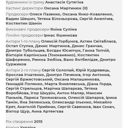
Художники із гриму
Анастасія Сутягіна
Кастинг директори
Оксана Мартинюк (ІІ)
Продюсери
Олеся Пазенко
Оксана Янко-Коваленко
Вадим Шешич
Тетяна Білозьорова
Сергій Амелічев
Костянтин Шамін
Виконавчі продюсери
Яніна Суліма
Лінійні продюсери
Ірмас Яшенкова
Актори 1-го плану
Олексій Горбунов
Ахтем Сеітаблаєв
Остап Ступка
Денис Мартинов
Денис Гранчак
Дмитро Тубольцев
Богдан Юсипчук
Ганна Топчій
Вікторія Карпінська (Токманенко)
Костянтин
Шафоренко
Римма Зюбіна
Вано Янтбелідзе
Дмитро
Суржиков
Актори 2-го плану
Сергій Солопай
Юрій Кудрявець
Ярослав Ігнатенко
Дмитро Печенов
Ігор Антонов
Сергій Бржестовський
Оксана Малашенкова
Геннадій Попенко
Марта Янкелевська
Діана Горда
Сергій Стрельцов
Марічка Шапарєва
Тетяна
Воробйова
Ігор Шкурін
Антон Маляр
Максим
Паньків
Лариса Трояновська
Олексій Шапарєв
Ірина
Тамім
Яна Зеленська
Олександр Ільєнко
Михайло
Крят
Анатолій Приймак
Сергій Савенков
Іван Сєкач
Віктор Щур
Анна Артем'єва
Рік створення
2015
Країна
Україна