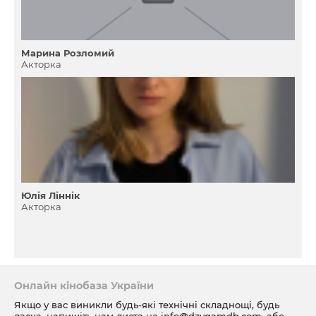
Марина Розломий
Акторка
Юлія Ліннік
Акторка
Онлайн кінобаза України
Якщо у вас виникли будь-які технічні складнощі, будь