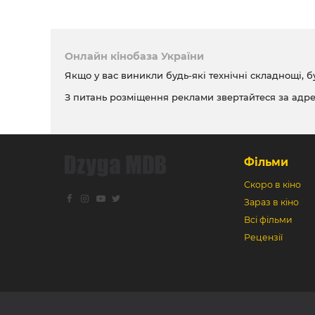
Онлайн кінобаза України
Якщо у вас виникли будь-які технічні складнощі, б
З питань розміщення реклами звертайтеся за адр
Фільми
Скоро в кіно
Зараз в кіно
Всі фільми
Рецензії