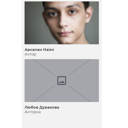
Арсалан Наімі
Актор
Любов Дуракова
Акторка