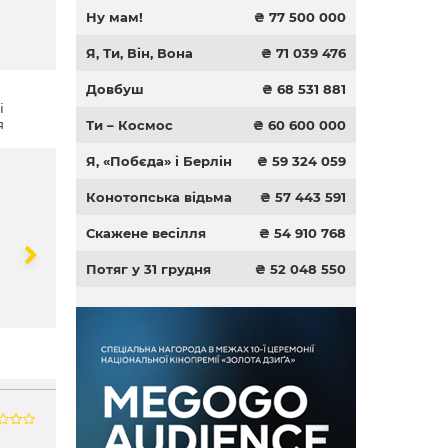
Ну мам!
₴ 77 500 000
Я, Ти, Він, Вона
₴ 71 039 476
Довбуш
₴ 68 531 881
і
я
Ти – Космос
₴ 60 600 000
Я, «Побєда» і Берлін
₴ 59 324 059
Конотопська відьма
₴ 57 443 591
Скажене весілля
₴ 54 910 768
Потяг у 31 грудня
₴ 52 048 550