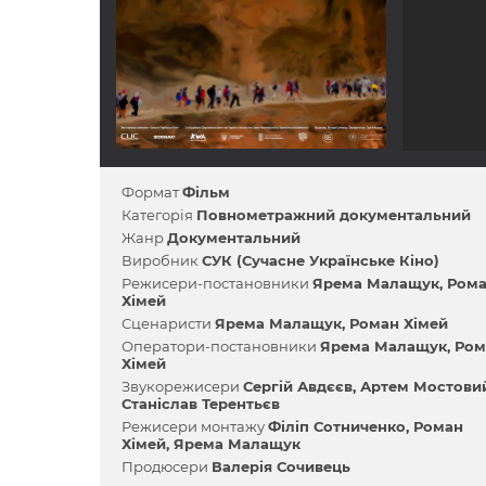
Формат
Фільм
Категорія
Повнометражний документальний
Жанр
Документальний
Виробник
СУК (Сучасне Українське Кіно)
Режисери-постановники
Ярема Малащук
Ром
Хімей
Сценаристи
Ярема Малащук
Роман Хімей
Оператори-постановники
Ярема Малащук
Ром
Хімей
Звукорежисери
Сергій Авдєєв
Артем Мостови
Станіслав Терентьєв
Режисери монтажу
Філіп Сотниченко
Роман
Хімей
Ярема Малащук
Продюсери
Валерія Сочивець