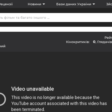
Рецензії
Новини
Бази даних України
Зйо
Рей
0
Кінокритиків:
, Глядачі
ний