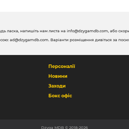
удь ласка, напишіть нам листа на
info@dzygamdb.com
, або ско
есою:
ad@dzygamdb.com
. Варіанти розміщення дивіться за
поси
Персоналії
Новини
Заходи
Бокс офіс
Dzyga MDB © 2018-2026