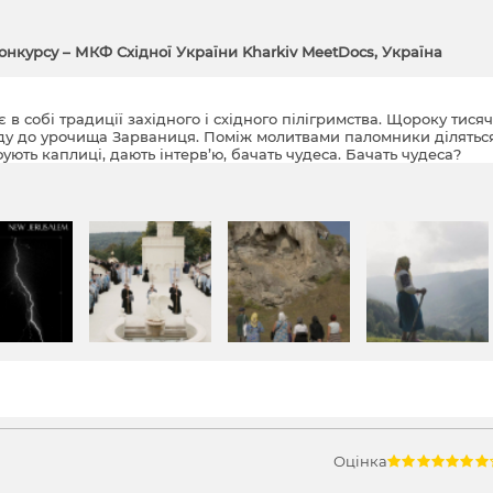
онкурсу – МКФ Східної України Kharkiv MeetDocs, Україна
 собі традиції західного і східного пілігримства. Щороку тисяч
оду до урочища Зарваниця. Поміж молитвами паломники ділятьс
ють каплиці, дають інтерв’ю, бачать чудеса. Бачать чудеса?
Оцінка