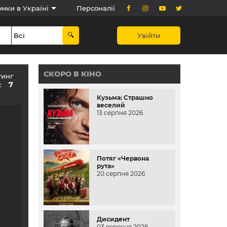
мки в Україні
Персоналії
Увійти
СКОРО В КІНО
тинг
7
в:
Кузьма: Страшно
веселий
13 серпня 2026
Потяг «Червона
рута»
20 серпня 2026
Дисидент
03 вересня 2026