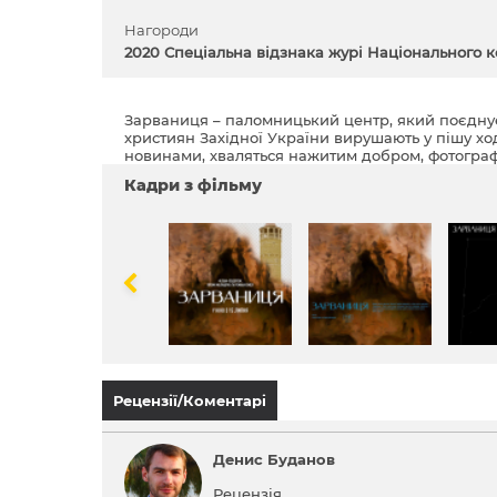
Нагороди
2020 Спеціальна відзнака журі Національного к
Зарваниця – паломницький центр, який поєднує в
християн Західної України вирушають у пішу х
новинами, хваляться нажитим добром, фотографу
Кадри з фільму
Рецензії/Коментарі
Денис Буданов
Рецензія