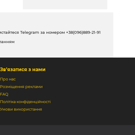
ристайтеся Telegram за номером
+38(096)889-21-91
ланням
Зв’язатися з нами
Про нас
Розміщення реклами
FAQ
Політіка конфіденційності
Умови використання