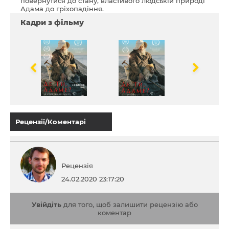
повернутися до стану, властивого людській природі
Адама до гріхопадіння.
Кадри з фільму
Рецензії/Коментарі
Рецензія
24.02.2020 23:17:20
Увійдіть
для того, щоб залишити рецензію або
коментар