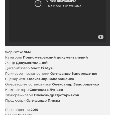
Формат
Фільм
Категорія
Повнометражний документальний
Жанр
Документальний
Дистриб’ютор
Маст Сi Мувi
Режисери-постановники
Олександр Запорощенко
Сценаристи
Олександр Запорощенко
Оператори-постановники
Олександр Запорощенко
Композитори
Святослав Луньов
Звукорежисери
Олександр Пустарнаков
Продюсери
Олександр Пліска
Рік створення
2019
Країна
Україна