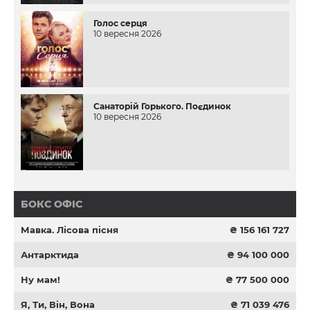
Голос серця
10 вересня 2026
Санаторій Горького. Поєдинок
10 вересня 2026
БОКС ОФІС
Мавка. Лісова пісня
₴ 156 161 727
Антарктида
₴ 94 100 000
Ну мам!
₴ 77 500 000
Я, Ти, Він, Вона
₴ 71 039 476