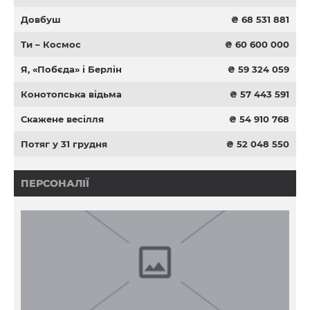
Довбуш
₴ 68 531 881
Ти – Космос
₴ 60 600 000
Я, «Побєда» і Берлін
₴ 59 324 059
Конотопська відьма
₴ 57 443 591
Скажене весілля
₴ 54 910 768
Потяг у 31 грудня
₴ 52 048 550
ПЕРСОНАЛІЇ