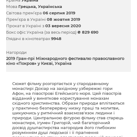
Мова
Грецька
Українська
Світова прем’єра
06 серпня 2019
Прем’єра в Україні
08 жовтня 2019
Прокат в Україні з
03 вересня 2020
Бокс офіс Україна (за весь період)
₴ 829 690
Глядачі в кінотеатрах
9948
Нагороди
2019 Гран-прі Міжнародного фестивалю православного
кіно «Покров» у Києві, Україна
Сюжет фільму розгортається у стародавньому
монастирі Дохіар на західному узбережжі гори
Афон, на півострові Егейського моря. Цей півострів
відданий у виняткове користування монахам
східного християнства. Образи природи вплітаються
у практично безперервну низку праці та молитви,
шикуючись у ритмічний взаємозв'язок людини і
природи. Центральною фігурою фільму став старець
монастиря, ігумен Григорій, чий багаторічний
досвід душпастирства нагородив його глибоким
розумінням душі людської і її прагнення