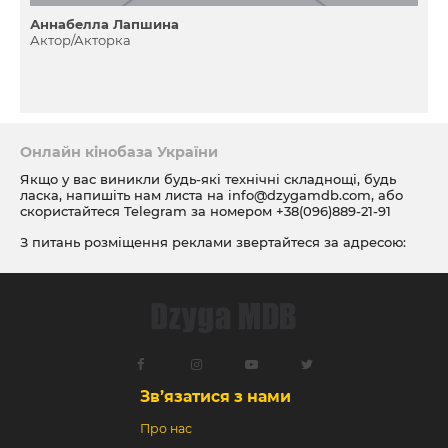
Аннабелла Лапшина
Актор/Акторка
Онлайн кінобаза України
Якщо у вас виникли будь-які технічні складнощі, будь
ласка, напишіть нам листа на
info@dzygamdb.com
, або
скористайтеся Telegram за номером
+38(096)889-21-91
З питань розміщення реклами звертайтеся за адресою:
ad@dzygamdb.com
. Варіанти розміщення дивіться за
посиланням
Зв’язатися з нами
Про нас