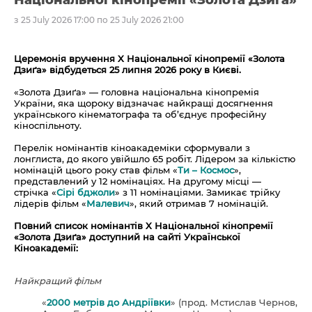
Національної кінопремії «Золота Дзиґа»
з 25 July 2026 17:00 по 25 July 2026 21:00
Церемонія вручення X Національної кінопремії «Золота
Дзиґа» відбудеться
25 липня 2026 року в Києві.
«Золота Дзиґа» — головна національна кінопремія
України, яка щороку відзначає найкращі досягнення
українського кінематографа та об’єднує професійну
кіноспільноту.
Перелік номінантів кіноакадеміки сформували з
лонглиста, до якого увійшло 65 робіт. Лідером за кількістю
номінацій цього року став фільм «
Ти – Космос
»,
представлений у 12 номінаціях. На другому місці —
стрічка «
Сірі бджоли
» з 11 номінаціями. Замикає трійку
лідерів фільм «
Малевич
», який отримав 7 номінацій.
Повний список номінантів X Національної кінопремії
«Золота Дзиґа» доступний на сайті Української
Кіноакадемії:
Найкращий фільм
«
2000 метрів до Андріївки
» (прод. Мстислав Чернов,