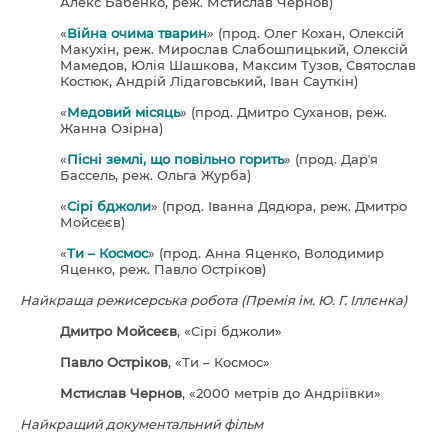
Алекс Бабенко, реж. Мстислав Чернов)
«
Війна очима тварин
» (прод. Олег Кохан, Олексій
Макухін, реж. Мирослав Слабошпицький, Олексій
Мамедов, Юлія Шашкова, Максим Тузов, Святослав
Костюк, Андрій Лідаговський, Іван Сауткін)
«
Медовий місяць
» (прод. Дмитро Суханов, реж.
Жанна Озірна)
«
Пісні землі, що повільно горить
» (прод. Дарʼя
Бассель, реж. Ольга Журба)
«
Сірі бджоли
» (прод. Іванна Дядюра, реж. Дмитро
Мойсеєв)
«
Ти – Космос
» (прод. Анна Яценко, Володимир
Яценко, реж. Павло Остріков)
Найкраща режисерська робота (Премія ім. Ю. Г. Іллєнка)
Дмитро Мойсеєв
, «Сірі бджоли»
Павло Остріков
, «Ти – Космос»
Мстислав Чернов
, «2000 метрів до Андріївки»
Найкращий документальний фільм