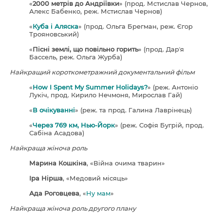
«
2000 метрів до Андріївки
» (прод. Мстислав Чернов,
Алекс Бабенко, реж. Мстислав Чернов)
«
Куба і Аляска
» (прод. Ольга Брегман, реж. Єгор
Трояновський)
«
Пісні землі, що повільно горить
» (прод. Дарʼя
Бассель, реж. Ольга Журба)
Найкращий короткометражний документальний фільм
«
How I Spent My Summer Holidays?
» (реж. Антоніо
Лукіч, прод. Кирило Нечмоня, Мирослав Гай)
«
В очікуванні
» (реж. та прод. Галина Лаврінець)
«
Через 769 км, Нью-Йорк
» (реж. Софія Бугрій, прод.
Сабіна Асадова)
Найкраща жіноча роль
Марина Кошкіна
, «Війна очима тварин»
Іра Нірша
, «Медовий місяць»
Ада Роговцева
, «
Ну мам
»
Найкраща жіноча роль другого плану