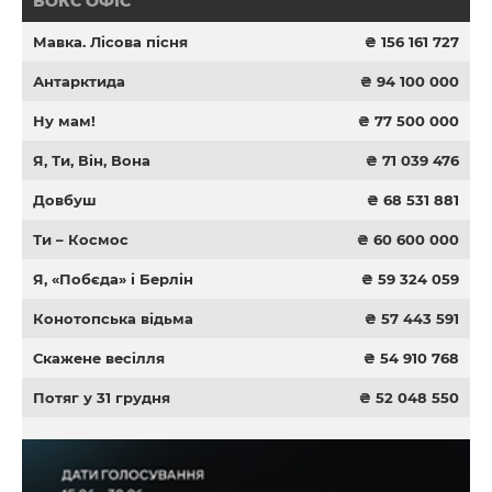
БОКС ОФІС
Мавка. Лісова пісня
₴ 156 161 727
Антарктида
₴ 94 100 000
Ну мам!
₴ 77 500 000
Я, Ти, Він, Вона
₴ 71 039 476
Довбуш
₴ 68 531 881
Ти – Космос
₴ 60 600 000
Я, «Побєда» і Берлін
₴ 59 324 059
Конотопська відьма
₴ 57 443 591
Скажене весілля
₴ 54 910 768
Потяг у 31 грудня
₴ 52 048 550