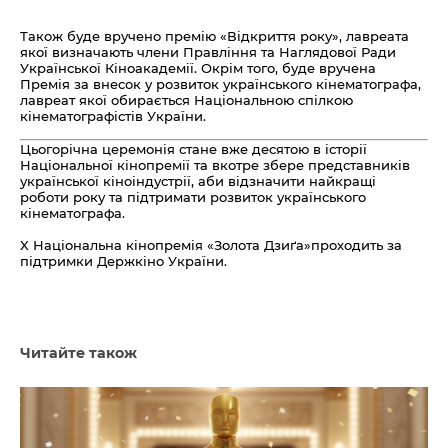
Також буде вручено премію «Відкриття року», лавреата
якої визначають члени Правління та Наглядової Ради
Української Кіноакадемії.
Окрім того, буде вручена
Премія за внесок у розвиток українського кінематографа,
лавреат якої обирається Національною спілкою
кінематографістів України.
Цьогорічна церемонія стане вже десятою в історії
Національної кінопремії та вкотре збере представників
української кіноіндустрії, аби відзначити найкращі
роботи року та підтримати розвиток українського
кінематографа.
X Національна кінопремія «Золота Дзиґа»проходить за
підтримки Держкіно України.
Читайте також