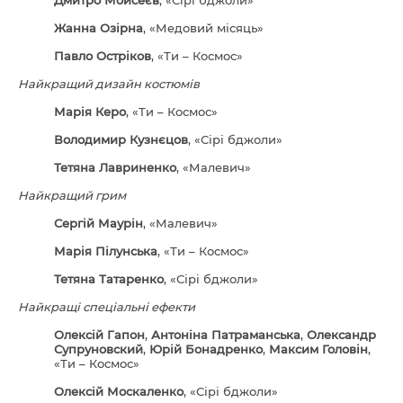
Дмитро Мойсеєв
, «Сірі бджоли»
Жанна Озірна
, «Медовий місяць»
Павло Остріков
, «Ти – Космос»
Найкращий дизайн костюмів
Марія Керо
, «Ти – Космос»
Володимир Кузнєцов
, «Сірі бджоли»
Тетяна Лавриненко
, «Малевич»
Найкращий грим
Сергій Маурін
, «Малевич»
Марія Пілунська
, «Ти – Космос»
Тетяна Татаренко
, «Сірі бджоли»
Найкращі спеціальні ефекти
Олексій Гапон
,
Антоніна Патраманська
,
Олександр
Супруновский
,
Юрій Бонадренко
,
Максим Головін
,
«Ти – Космос»
Олексій Москаленко
, «Сірі бджоли»