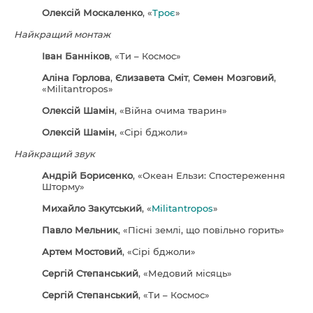
Олексій Москаленко
, «
Троє
»
Найкращий монтаж
Іван Банніков
, «Ти – Космос»
Аліна Горлова
,
Єлизавета Сміт
,
Семен Мозговий
,
«Militantropos»
Олексій Шамін
, «Війна очима тварин»
Олексій Шамін
, «Сірі бджоли»
Найкращий звук
Андрій Борисенко
, «Океан Ельзи: Спостереження
Шторму»
Михайло Закутський
, «
Militantropos
»
Павло Мельник
, «Пісні землі, що повільно горить»
Артем Мостовий
, «Сірі бджоли»
Сергій Степанський
, «Медовий місяць»
Сергій Степанський
, «Ти – Космос»