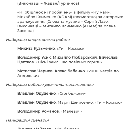
(Виконавці – Жадан/Турчинов)
«Ні обіцянок ні пробачень» з фільму «Ну мам».
Михайло Клименко (ADAM) (посмертно) за авторське
аранжування. (Слова та музика – Сергій Лазо.
Виконавці – Михайло Клименко (ADAM) та Уляна
Золкіна)
Найкраща операторська робота
Микита Кузьменко
, «Ти – Космос»
Володимир Усик
,
Михайло Любарський
,
Вячеслав
Цвєтков
, «Пісні землі, що повільно горить»
Мстислав Чернов
,
Алекс Бабенко
, «2000 метрів до
Андріївки»
Найкраща робота художника-постановника
Владлен Одуденко
, «Сірі бджоли»
Владлен Одуденко,
Марія Денисенко, «Ти – Космос»
Володимир Романов
, «Малевич»
Найкращий сценарій