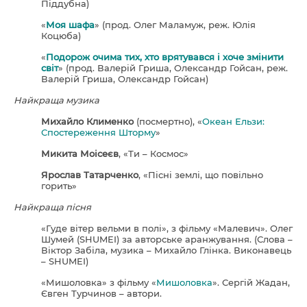
Піддубна)
«
Моя шафа
» (прод. Олег Маламуж, реж. Юлія
Коцюба)
«
Подорож очима тих, хто врятувався і хоче змінити
світ
» (прод. Валерій Гриша, Олександр Гойсан, реж.
Валерій Гриша, Олександр Гойсан)
Найкраща музика
Михайло Клименко
(посмертно), «
Океан Ельзи:
Спостереження Шторму
»
Микита Моісеєв
, «Ти – Космос»
Ярослав Татарченко
, «Пісні землі, що повільно
горить»
Найкраща пісня
«Гуде вітер вельми в полі», з фільму «Малевич». Олег
Шумей (SHUMEI) за авторське аранжування. (Слова –
Віктор Забіла, музика – Михайло Глінка. Виконавець
– SHUMEI)
«Мишоловка» з фільму «
Мишоловка
». Сергій Жадан,
Євген Турчинов – автори.