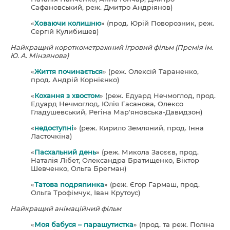
Сафановський, реж. Дмитро Андріянов)
«
Ховаючи колишню
» (прод. Юрій Поворозник, реж.
Сергій Кулибишев)
Найкращий короткометражний ігровий фільм (Премія ім.
Ю. А. Мінзянова)
«
Життя починається
» (реж. Олексій Тараненко,
прод. Андрій Корнієнко)
«
Кохання з хвостом
» (реж. Едуард Нечмоглод, прод.
Едуард Нечмоглод, Юлія Гасанова, Олексо
Гладушевський, Регіна Мар'яновська-Давидзон)
«
недоступні
» (реж. Кирило Земляний, прод. Інна
Ласточкіна)
«
Пасхальний день
» (реж. Микола Засєєв, прод.
Наталія Лібет, Олександра Братищенко, Віктор
Шевченко, Ольга Брегман)
«
Татова подряпинка
» (реж. Єгор Гармаш, прод.
Ольга Трофімчук, Іван Крутоус)
Найкращий анімаційний фільм
«
Моя бабуся – парашутистка
» (прод. та реж. Поліна