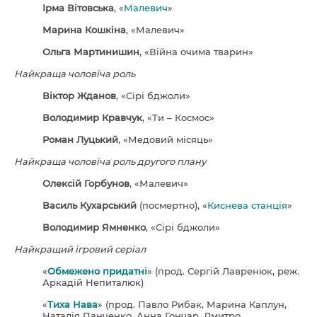
Ірма Вітовська
, «
Малевич
»
Марина Кошкіна
, «Малевич»
Ольга Мартинишин
, «Війна очима тварин»
Найкраща чоловіча роль
Віктор Жданов
, «Сірі бджоли»
Володимир Кравчук
, «Ти – Космос»
Роман Луцький
, «Медовий місяць»
Найкраща чоловіча роль другого плану
Олексій Горбунов
, «Малевич»
Василь Кухарський
(посмертно), «
Киснева станція
»
Володимир Ямненко
, «Сірі бджоли»
Найкращий ігровий серіал
«
Обмежено придатні
» (прод. Сергій Лавренюк, реж.
Аркадій Непиталюк)
«
Тиха Нава
» (прод. Павло Рибак, Марина Каплун,
Наталія Панченко, Анна Гончар, Дмитро