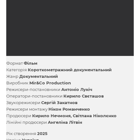
Формат
Фільм
Категорія
Короткометражний документальний
Жанр
Документальний
Виробник
Mir&Co Production
Режисери-постановники
Антоніо Лукіч
Оператори-постановники
Кирило Свєташов
Звукорежисери
Сергій Закатнов
Режисери монтажу
Нікон Романченко
Продюсери
Кирило Нечмоня
Світлана Ніколєнко
Лінійні продюсери
Ангеліна Літвін
Рік створення
2025
Країна
Україна