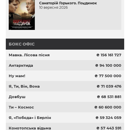
Санаторій Горького. Поєдинок
10 вересня 2026
БОКС ОФІС
Мавка. Лісова пісня
₴ 156 161 727
Антарктида
₴ 94 100 000
Ну мам!
₴ 77 500 000
Я, Ти, Він, Вона
₴ 71 039 476
Довбуш
₴ 68 531 881
Ти – Космос
₴ 60 600 000
Я, «Побєда» і Берлін
₴ 59 324 059
Конотопська відьма
₴ 57 443 591