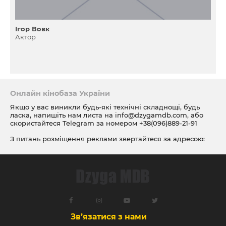
Ігор Вовк
Актор
Онлайн кінобаза України
Якщо у вас виникли будь-які технічні складнощі, будь
ласка, напишіть нам листа на
info@dzygamdb.com
, або
скористайтеся Telegram за номером
+38(096)889-21-91
З питань розміщення реклами звертайтеся за адресою:
ad@dzygamdb.com
. Варіанти розміщення дивіться за
посиланням
Зв’язатися з нами