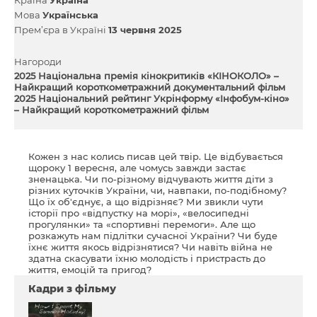
Мова
Українська
Прем’єра в Україні
13 червня 2025
Нагороди
2025 Національна премія кінокритиків «КІНОКОЛО» –
Найкращий короткометражний документальний фільм
2025 Національний рейтинг Укрінформу «Інфобум-кіно»
– Найкращий короткометражний фільм
Кожен з нас колись писав цей твір. Це відбувається
щороку 1 вересня, але чомусь завжди застає
зненацька. Чи по-різному відчувають життя діти з
різних куточків України, чи, навпаки, по-подібному?
Що їх об'єднує, а що відрізняє? Ми звикли чути
історії про «відпустку на морі», «велосипедні
прогулянки» та «спортивні перемоги». Але що
розкажуть нам підлітки сучасної України? Чи буде
їхнє життя якось відрізнятися? Чи навіть війна не
здатна скасувати їхню молодість і пристрасть до
життя, емоцій та пригод?
Кадри з фільму