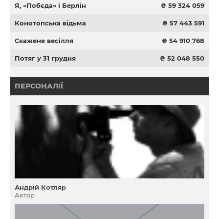
Я, «Побєда» і Берлін
₴ 59 324 059
Конотопська відьма
₴ 57 443 591
Скажене весілля
₴ 54 910 768
Потяг у 31 грудня
₴ 52 048 550
ПЕРСОНАЛІЇ
Андрій Котляр
Актор